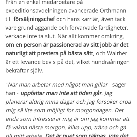
Från en enkel medarbetare på
expeditionsavdelningen avancerade Orthmann
till
försäljningschef
och hans karriär, även tack
vare grundläggande och förvärvade färdigheter,
verkade inte ta slut. När allt kommer omkring,
om en person är
passionerad av sitt jobb är det
naturligt att prestera på bästa sätt
, och Walther
är ett levande bevis på det, vilket hundraåringen
bekräftar själv.
"När man arbetar med något man gillar
- säger
han -
uppfattar man inte att tiden går
. Jag
planerar aldrig mina dagar och jag försöker oroa
mig så lite som möjligt för morgondagen. Det
enda som intresserar mig är om jag kommer att
få vakna nästa morgon, kliva upp, träna och gå
till mitt arbete.
Det är nuet som räknas, inte det