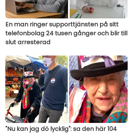
En man ringer supporttjänsten på sitt
telefonbolag 24 tusen gånger och blir till
slut arresterad
"Nu kan jag dö lycklig": sa den här 104