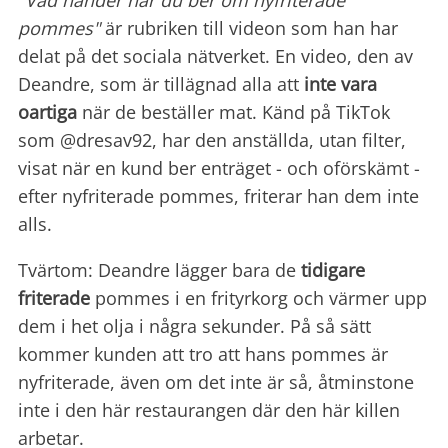
"Vad händer när du ber om nyfriterade
pommes"
är rubriken till videon som han har
delat på det sociala nätverket. En video, den av
Deandre, som är tillägnad alla att
inte vara
oartiga
när de beställer mat. Känd på TikTok
som @dresav92, har den anställda, utan filter,
visat när en kund ber enträget - och oförskämt -
efter nyfriterade pommes, friterar han dem inte
alls.
Tvärtom: Deandre lägger bara de
tidigare
friterade
pommes i en frityrkorg och värmer upp
dem i het olja i några sekunder. På så sätt
kommer kunden att tro att hans pommes är
nyfriterade, även om det inte är så, åtminstone
inte i den här restaurangen där den här killen
arbetar.