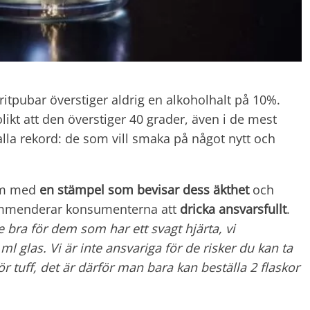
oritpubar överstiger aldrig en alkoholhalt på 10%.
olikt att den överstiger 40 grader, även i de mest
alla rekord: de som vill smaka på något nytt och
tom med
en stämpel som bevisar dess äkthet
och
ommenderar konsumenterna att
dricka ansvarsfullt
.
e bra för dem som har ett svagt hjärta, vi
 glas. Vi är inte ansvariga för de risker du kan ta
ör tuff, det är därför man bara kan beställa 2 flaskor