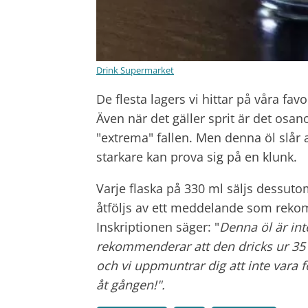
Drink Supermarket
De flesta lagers vi hittar på våra fav
Även när det gäller sprit är det osan
"extrema" fallen. Men denna öl slår 
starkare kan prova sig på en klunk.
Varje flaska på 330 ml säljs dessu
åtföljs av ett meddelande som rek
Inskriptionen säger: "
Denna öl är int
rekommenderar att den dricks ur 35 ml
och vi uppmuntrar dig att inte vara f
åt gången!".