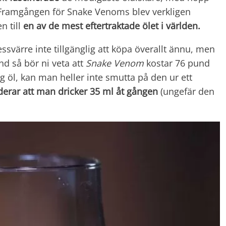
. Framgången för Snake Venoms blev verkligen
n till
en av de mest eftertraktade
ölet i världen.
essvärre inte tillgänglig att köpa överallt ännu, men
and så bör ni veta att
Snake Venom
kostar 76 pund
ig öl, kan man heller inte smutta på den ur ett
erar att man dricker 35 ml åt gången
(ungefär den