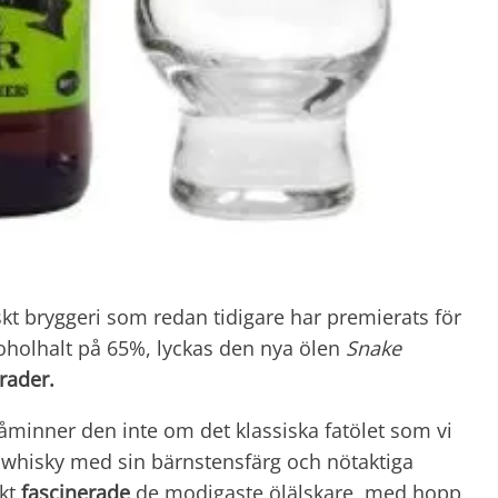
tskt bryggeri som redan tidigare har premierats för
oholhalt på 65%, lyckas den nya ölen
Snake
rader.
minner den inte om det klassiska fatölet som vi
k whisky med sin bärnstensfärg och nötaktiga
ekt
fascinerade
de modigaste ölälskare, med hopp