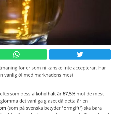
utmaning för er som ni kanske inte accepterar. Har
a en vanlig öl med marknadens mest
 eftersom dess
alkoholhalt är 67,5%
mot de mest
s glömma det vanliga glaset då detta är en
nom
(som på svenska betyder "ormgift") ska bara