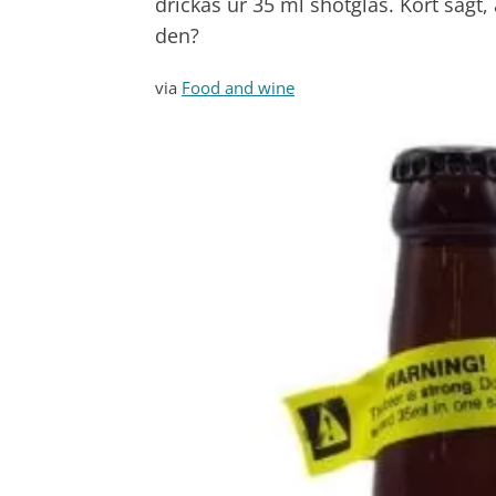
drickas ur 35 ml shotglas. Kort sagt,
den?
via
Food and wine