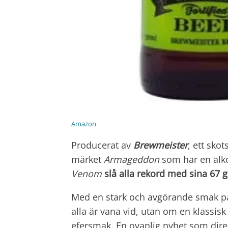
Amazon
Producerat av
Brewmeister
, ett sko
märket
Armageddon
som har en alk
Venom
slå alla rekord med sina 67 g
Med en stark och avgörande smak på
alla är vana vid, utan om en klassis
efersmak. En ovanlig nyhet som dir