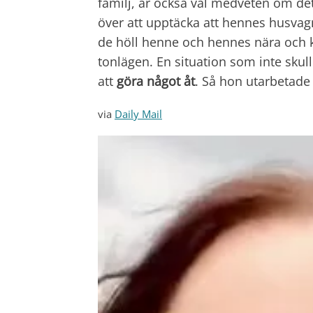
familj, är också väl medveten om de
över att upptäcka att hennes husvag
de höll henne och hennes nära och 
tonlägen. En situation som inte skul
att
göra något åt
. Så hon utarbetade
via
Daily Mail