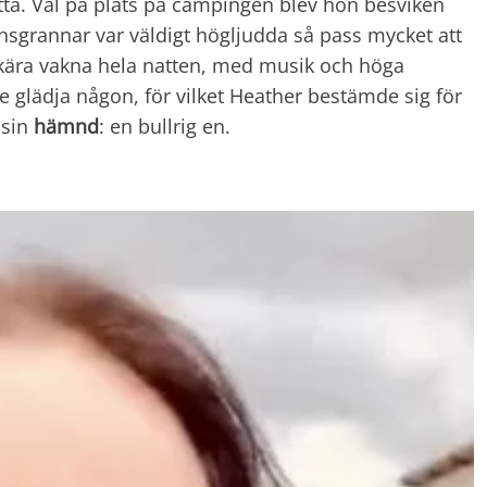
tta. Väl på plats på campingen blev hon besviken
nsgrannar var väldigt högljudda så pass mycket att
kära vakna hela natten, med musik och höga
le glädja någon, för vilket Heather bestämde sig för
 sin
hämnd
: en bullrig en.