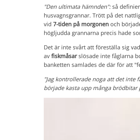
"Den ultimata hämnden":
så definie
husvagnsgrannar. Trött på det nattli
vid
7-tiden på morgonen
och börja
högljudda grannarna precis hade s
Det är inte svårt att föreställa sig
av
fiskmåsar
slösade inte fåglarna b
banketten samlades de där för att "
"Jag kontrollerade noga att det int
började kasta upp många brödbitar p