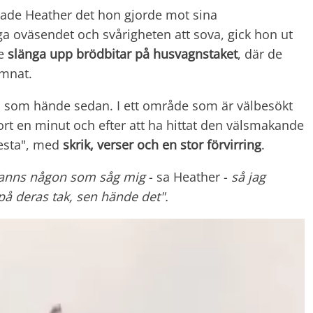
rade Heather det hon gjorde mot sina
ga oväsendet och svårigheten att sova, gick hon ut
de
slänga upp brödbitar på husvagnstaket
, där de
omnat.
 vad som hände sedan. I ett område som är välbesökt
ort en minut och efter att ha hittat den välsmakande
festa", med
skrik, verser och en stor förvirring
.
e fanns någon som såg mig
- sa Heather -
så jag
å deras tak, sen hände det".