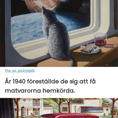
The_qp_god/reddit
År 1940 föreställde de sig att få
matvarorna hemkörda.