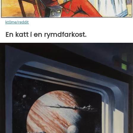
kt0me/reddit
En katt i en rymdfarkost.