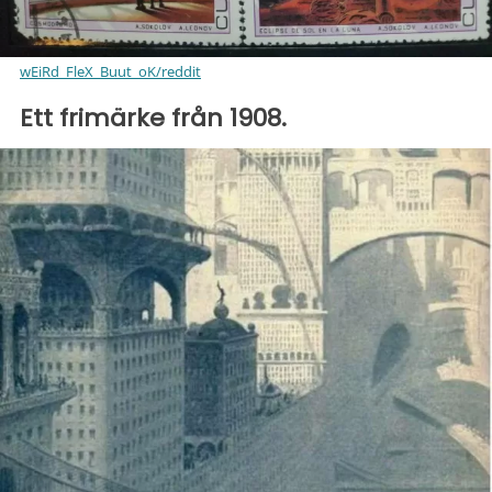
wEiRd_FleX_Buut_oK/reddit
Ett frimärke från 1908.