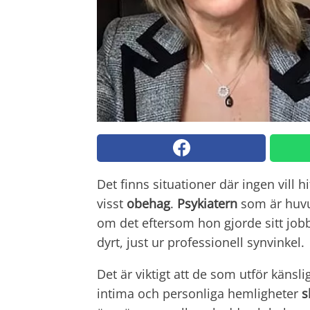
Det finns situationer där ingen vill h
visst
obehag
.
Psykiatern
som är huvud
om det eftersom hon gjorde sitt jo
dyrt, just ur professionell synvinkel.
Det är viktigt att de som utför käns
intima och personliga hemligheter
s