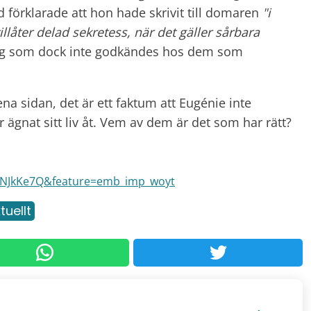
 förklarade att hon hade skrivit till domaren
"i
åter delad sekretess, när det gäller sårbara
ing som dock inte godkändes hos dem som
 ena sidan, det är ett faktum att Eugénie inte
ägnat sitt liv åt. Vem av dem är det som har rätt?
7NJkKe7Q&feature=emb_imp_woyt
tuellt