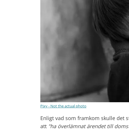
Pixy - Not the actual photo
Enligt vad som framkom skulle det st
att
"ha överlämnat ärendet till domstol