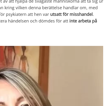
av att hjälpa de svagaste människorna att ta sig ur
gan kring vilken denna berättelse handlar om, med
för psykiatern att hen var
utsatt för misshandel
.
rtera händelsen och dömdes för att
inte arbeta på