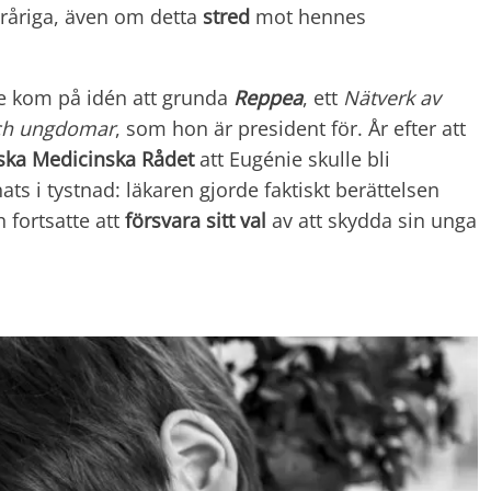
åriga, även om detta
stred
mot hennes
ne kom på idén att grunda
Reppea
, ett
Nätverk av
ch ungdomar
, som hon är president för. År efter att
ska Medicinska Rådet
att Eugénie skulle bli
ts i tystnad: läkaren gjorde faktiskt berättelsen
h fortsatte att
försvara sitt val
av att skydda sin unga