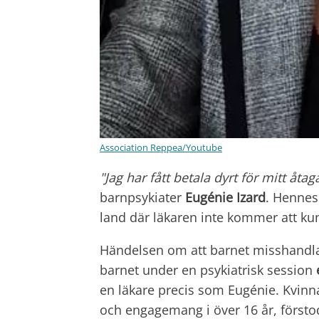
Association Reppea/Youtube
"Jag har fått betala dyrt för mitt åt
barnpsykiater
Eugénie Izard
. Hennes 
land där läkaren inte kommer att kun
Händelsen om att barnet misshandlas 
barnet under en psykiatrisk session
en läkare precis som Eugénie. Kvinn
och engagemang i över 16 år, försto