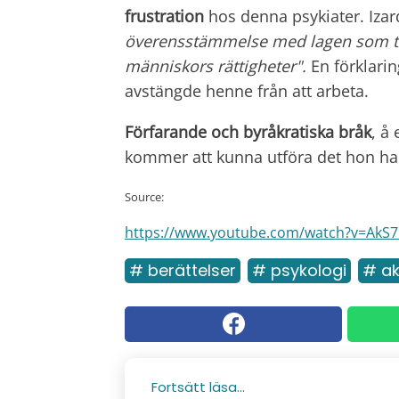
frustration
hos denna psykiater. Izard
överensstämmelse med lagen som till
människors rättigheter".
En förklar
avstängde henne från att arbeta.
Förfarande och byråkratiska bråk
, å
kommer att kunna utföra det hon har 
Source:
https://www.youtube.com/watch?v=AkS
# berättelser
# psykologi
# ak
Fortsätt läsa...