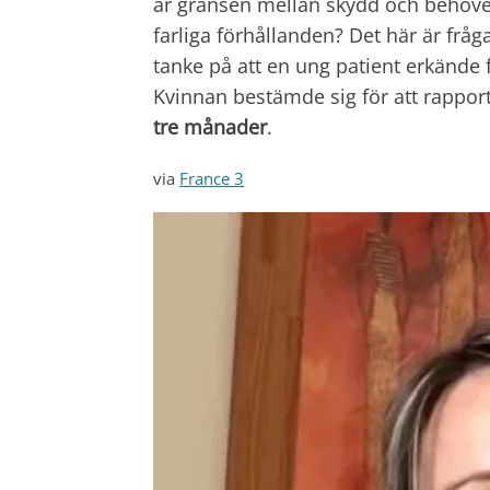
är gränsen mellan skydd och behovet 
farliga förhållanden? Det här är frå
tanke på att en ung patient erkände 
Kvinnan bestämde sig för att rappo
tre månader
.
via
France 3