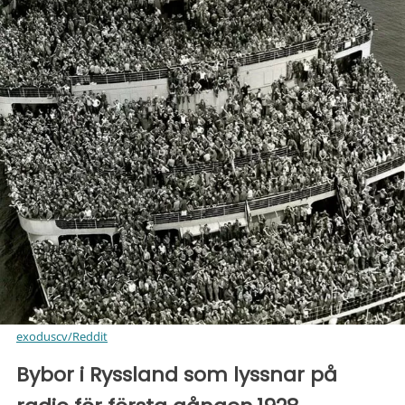
exoduscv/Reddit
Bybor i Ryssland som lyssnar på