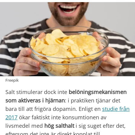
Freepik
Salt stimulerar dock inte
belöningsmekanismen
som aktiveras i hjärnan
: i praktiken tjänar det
bara till att frigöra dopamin. Enligt en
studie från
2017
ökar faktiskt inte konsumtionen av
livsmedel med
hög salthalt
i sig suget efter det,
eftersom det inte är direkt kopplat till