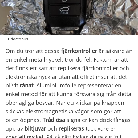
Curioctopus
Om du tror att dessa
fjärrkontroller
är säkrare än
en enkel metallnyckel, tror du fel. Faktum är att
det finns ett sätt att replikera fjärrkontroller och
elektroniska nycklar utan att offret inser att det
blivit
rånat
. Aluminiumfolie representerar en
enkel metod för att kunna försvara sig från detta
obehagliga besvär. När du klickar på knappen
skickas elektromagnetiska vågor som gör att
bilen öppnas.
Trådlösa
signaler kan dock fångas
upp av
biltjuvar
och
replikeras
tack vare en
speciell nyckel. På så sätt lyckas de ta sig in i