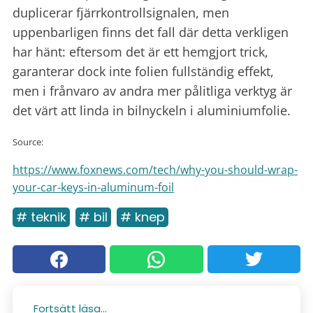
duplicerar fjärrkontrollsignalen, men
uppenbarligen finns det fall där detta verkligen
har hänt: eftersom det är ett hemgjort trick,
garanterar dock inte folien fullständig effekt,
men i frånvaro av andra mer pålitliga verktyg är
det värt att linda in bilnyckeln i aluminiumfolie.
Source:
https://www.foxnews.com/tech/why-you-should-wrap-
your-car-keys-in-aluminum-foil
# teknik
# bil
# knep
Fortsätt läsa...