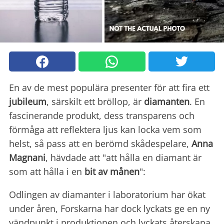
En av de mest populära presenter för att fira ett
jubileum
, särskilt ett bröllop, är
diamanten
. En
fascinerande produkt, dess transparens och
förmåga att reflektera ljus kan locka vem som
helst, så pass att en berömd skådespelare,
Anna
Magnani
, hävdade att "att hålla en diamant är
som att hålla i en
bit av månen
":
Odlingen av diamanter i laboratorium har ökat
under åren, Forskarna har dock lyckats ge en ny
vändpunkt i produktionen och lyckats återskapa