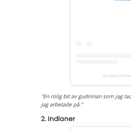
Un post condivi
"En rolig bit av gudinnan som jag lade
jag arbetade på."
2. Indianer