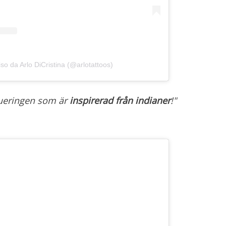
so da Arlo DiCristina (@arlotattoos)
atueringen som är
inspirerad från indianer
!"