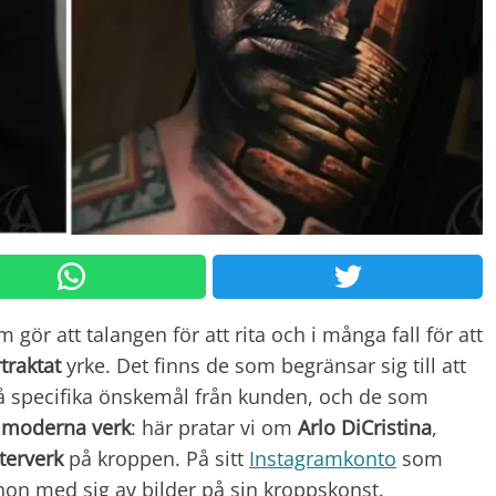
m gör att talangen för att rita och i många fall för att
traktat
yrke. Det finns de som begränsar sig till att
på specifika önskemål från kunden, och de som
t
moderna verk
: här pratar vi om
Arlo DiCristina
,
terverk
på kroppen. På sitt
Instagramkonto
som
hon med sig av bilder på sin kroppskonst.