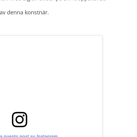
av denna konstnär.
za questo post su Instagram