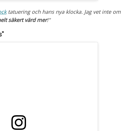
ock
tatuering och hans nya klocka. Jag vet inte om
elt säkert
värd mer
!"
s"