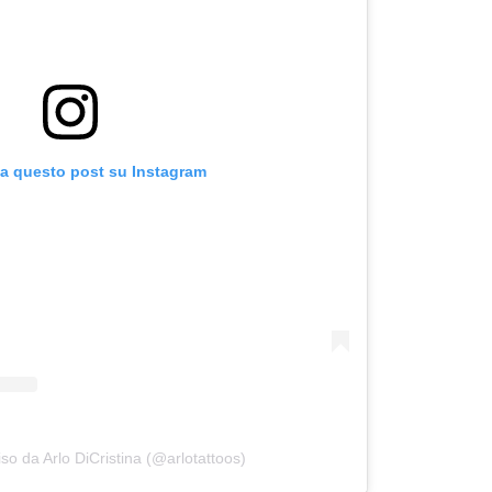
za questo post su Instagram
so da Arlo DiCristina (@arlotattoos)