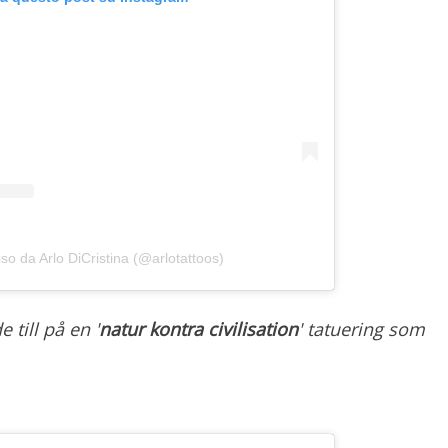
so da Arlo DiCristina (@arlotattoos)
 till på en '
natur kontra civilisation
' tatuering som