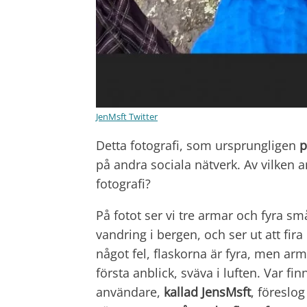
JenMsft Twitter
Detta fotografi, som ursprungligen
p
på andra sociala nätverk. Av vilken 
fotografi?
På fotot ser vi tre armar och fyra s
vandring i bergen, och ser ut att fira
något fel, flaskorna är fyra, men arma
första anblick, sväva i luften. Var f
användare,
kallad JensMsft
, föreslo