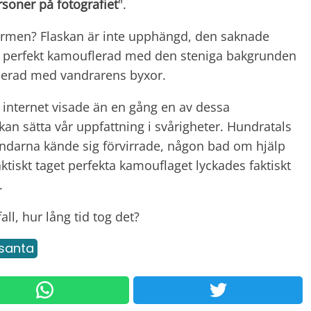
ersoner på fotografiet
".
ta armen? Flaskan är inte upphängd, den saknade
är perfekt kamouflerad med den steniga bakgrunden
erad med vandrarens byxor.
internet visade än en gång en av dessa
kan sätta vår uppfattning i svårigheter. Hundratals
arna kände sig förvirrade, någon bad om hjälp
aktiskt taget perfekta kamouflaget lyckades faktiskt
r.
ll, hur lång tid tog det?
ssanta