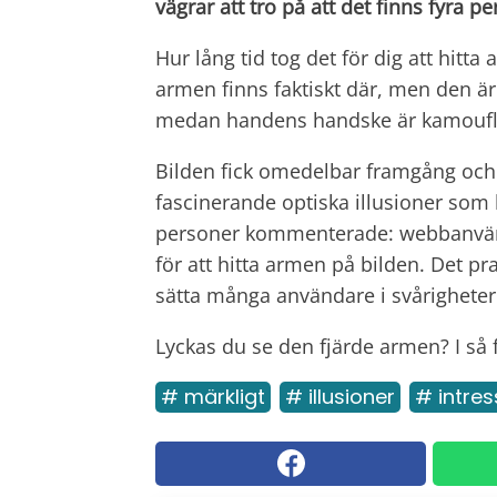
vägrar att tro på att det finns fyra p
Hur lång tid tog det för dig att hit
armen finns faktiskt där, men den 
medan handens handske är kamoufl
Bilden fick omedelbar framgång och 
fascinerande optiska illusioner som 
personer kommenterade: webbanvänd
för att hitta armen på bilden. Det pr
sätta många användare i svårighete
Lyckas du se den fjärde armen? I så fa
# märkligt
# illusioner
# intre