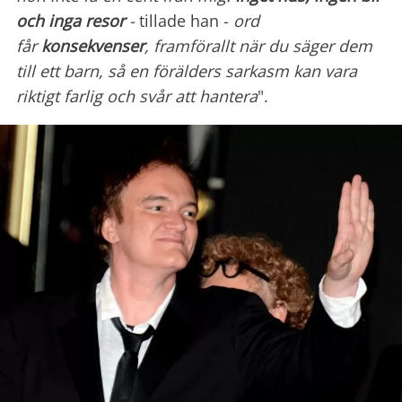
och inga
resor
-
tillade han -
ord
får
konsekvenser
, framförallt när du säger dem
till ett barn, så en förälders sarkasm kan vara
riktigt farlig och svår att hantera
".