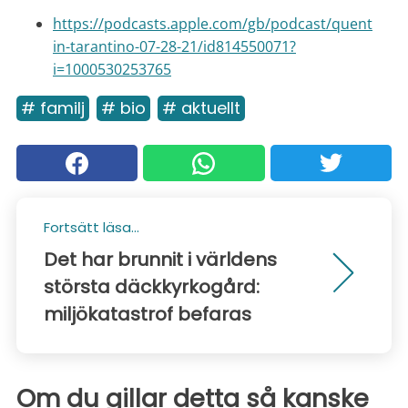
https://podcasts.apple.com/gb/podcast/quent
in-tarantino-07-28-21/id814550071?
i=1000530253765
# familj
# bio
# aktuellt
Fortsätt läsa...
Det har brunnit i världens
största däckkyrkogård:
miljökatastrof befaras
Om du gillar detta så kanske