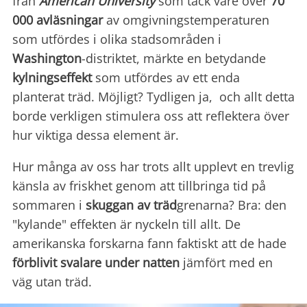
från
American University
som tack vare över
70
000
avläsningar
av omgivningstemperaturen
som utfördes i olika stadsområden i
Washington
-distriktet, märkte en betydande
kylningseffekt
som utfördes av ett enda
planterat träd. Möjligt? Tydligen ja, och allt detta
borde verkligen stimulera oss att reflektera över
hur viktiga dessa element är.
Hur många av oss har trots allt upplevt en trevlig
känsla av friskhet genom att tillbringa tid på
sommaren i
skuggan av träd
grenarna? Bra: den
"kylande" effekten är nyckeln till allt. De
amerikanska forskarna fann faktiskt att de hade
förblivit svalare under natten
jämfört med en
väg utan träd.