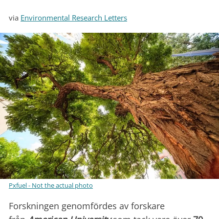
via
Environmental Research Letters
Pxfuel - Not the actual photo
Forskningen genomfördes av forskare