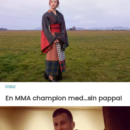
Imgur
En MMA champion med...sin pappa!