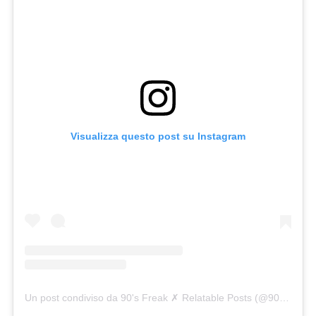
Visualizza questo post su Instagram
Un post condiviso da 90's Freak ✗ Relatable Posts (@90smadness)