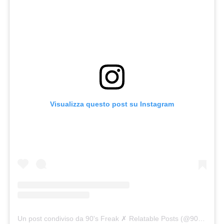
Visualizza questo post su Instagram
Un post condiviso da 90's Freak ✗ Relatable Posts (@90smadness)