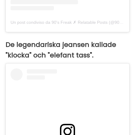
Un post condiviso da 90's Freak ✗ Relatable Posts (@90smadness)
De legendariska jeansen kallade
"klocka" och "elefant tass".