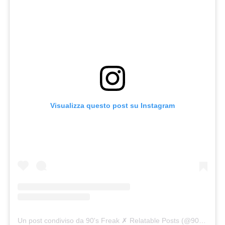
Visualizza questo post su Instagram
Un post condiviso da 90's Freak ✗ Relatable Posts (@90smadness)