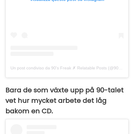
Un post condiviso da 90's Freak ✗ Relatable Posts (@90smadness)
Bara de som växte upp på 90-talet
vet hur mycket arbete det låg
bakom en CD.