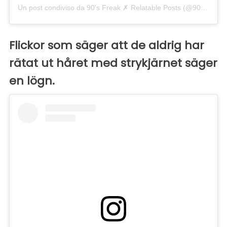
Un post condiviso da 90's Freak ✗ Relatable Posts (@90smadness)
Flickor som säger att de aldrig har
rätat ut håret med strykjärnet säger
en lögn.