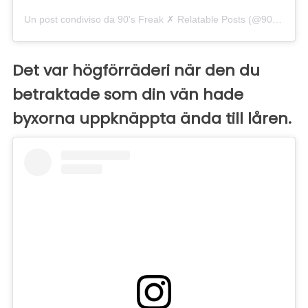
Un post condiviso da 90's Freak ✗ Relatable Posts (@90smadness)
Det var högförräderi när den du
betraktade som din vän hade
byxorna uppknäppta ända till låren.