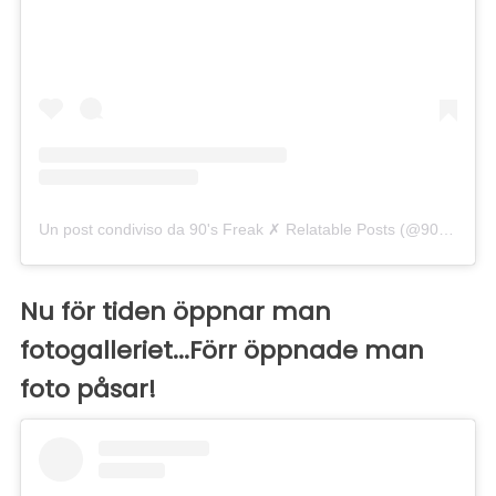
Un post condiviso da 90's Freak ✗ Relatable Posts (@90smadness)
Nu för tiden öppnar man
fotogalleriet...Förr öppnade man
foto påsar!