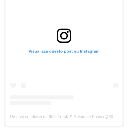
Visualizza questo post su Instagram
Un post condiviso da 90's Freak ✗ Relatable Posts (@90smadness)