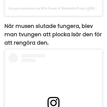
Un post condiviso da 90's Freak ✗ Relatable Posts (@90smadness)
När musen slutade fungera, blev
man tvungen att plocka isär den för
att rengöra den.