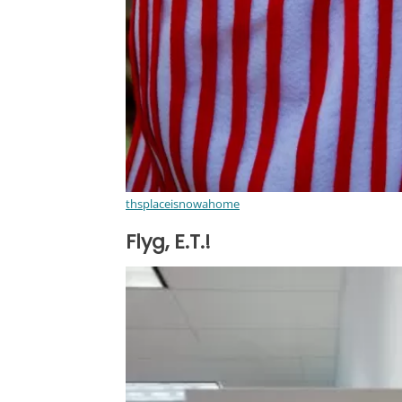
thsplaceisnowahome
Flyg, E.T.!