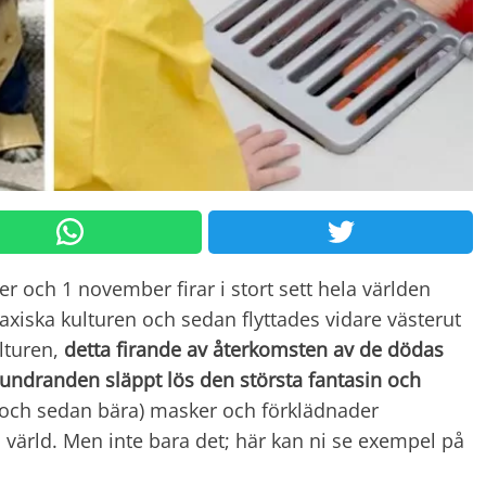
r och 1 november firar i stort sett hela världen
xiska kulturen och sedan flyttades vidare västerut
lturen,
detta firande av återkomsten av de dödas
hundranden släppt lös den största fantasin och
a (och sedan bära) masker och förklädnader
s värld. Men inte bara det; här kan ni se exempel på