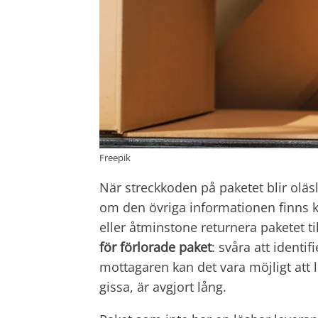
Freepik
När streckkoden på paketet blir oläsl
om den övriga informationen finns ka
eller åtminstone returnera paketet t
för förlorade paket
: svåra att identi
mottagaren kan det vara möjligt att lo
gissa, är avgjort lång.