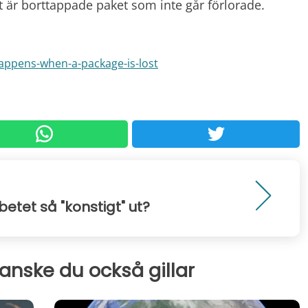
det är borttappade paket som inte går förlorade.
happens-when-a-package-is-lost
abetet så "konstigt" ut?
kanske du också gillar