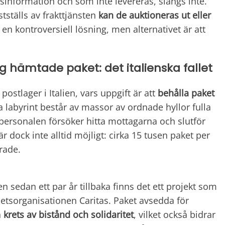
sinformation och som inte levereras, slängs inte.
tställs av frakttjänsten
kan de auktioneras ut eller
r en kontroversiell lösning, men alternativet är att
ig hämtade paket: det italienska fallet
t postlager i Italien, vars uppgift är att
behålla paket
 labyrint består av massor av ordnade hyllor fulla
: personalen försöker hitta mottagarna och slutför
 dock inte alltid möjligt: cirka 15 tusen paket per
rade.
sedan ett par år tillbaka finns det ett projekt som
tsorganisationen Caritas. Paket avsedda för
n
krets av bistånd och solidaritet
, vilket också bidrar