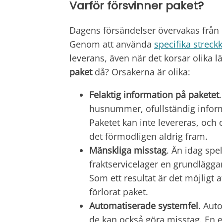
Varför försvinner paket?
Dagens försändelser övervakas från 
Genom att använda
specifika strec
leverans, även när det korsar olika l
paket
då? Orsakerna är olika:
Felaktig information på paketet
husnummer, ofullständig info
Paketet kan inte levereras, och
det förmodligen aldrig fram.
Mänskliga misstag
. Än idag sp
fraktservicelager en grundläggan
Som ett resultat är det möjligt 
förlorat paket.
Automatiserade systemfel
. Aut
de kan också göra misstag. En e