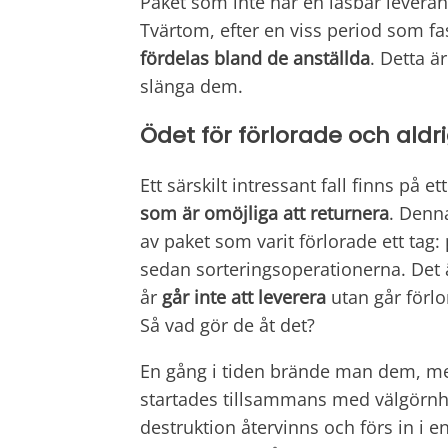
Paket som inte har en läsbar leveran
Tvärtom, efter en viss period som fas
fördelas bland de anställda
. Detta ä
slänga dem.
Ödet för förlorade och aldr
Ett särskilt intressant fall finns på et
som är omöjliga att returnera
. Denna
av paket som varit förlorade ett tag
sedan sorteringsoperationerna. Det är
år
går inte att leverera
utan går förlo
Så vad gör de åt det?
En gång i tiden brände man dem, men 
startades tillsammans med välgörnhe
destruktion återvinns och förs in i e