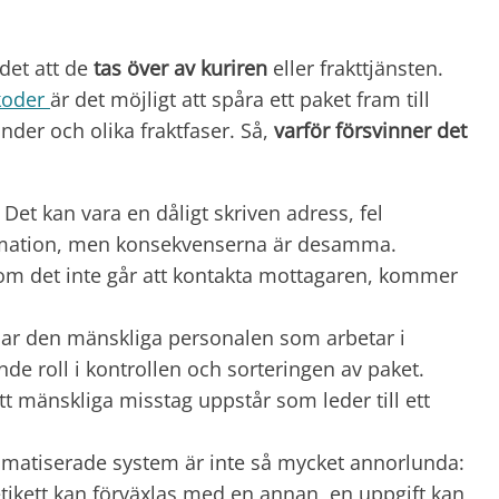
det att de
tas över av kuriren
eller frakttjänsten.
kkoder
är det möjligt att spåra ett paket fram till
änder och olika fraktfaser. Så,
varför försvinner det
. Det kan vara en dåligt skriven adress, fel
rmation, men konsekvenserna är desamma.
 om det inte går att kontakta mottagaren, kommer
elar den mänskliga personalen som arbetar i
de roll i kontrollen och sorteringen av paket.
att mänskliga misstag uppstår som leder till ett
omatiserade system är inte så mycket annorlunda:
tikett kan förväxlas med en annan, en uppgift kan