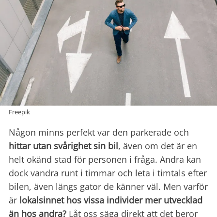
Freepik
Någon minns perfekt var den parkerade och
hittar utan svårighet sin bil
, även om det är en
helt okänd stad för personen i fråga. Andra kan
dock vandra runt i timmar och leta i timtals efter
bilen, även längs gator de känner väl. Men varför
är
lokalsinnet hos vissa individer mer utvecklad
än hos andra?
Låt oss säga direkt att det beror