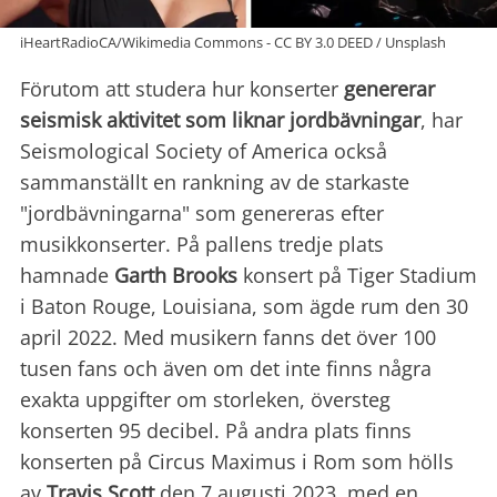
iHeartRadioCA/Wikimedia Commons - CC BY 3.0 DEED / Unsplash
Förutom att studera hur konserter
genererar
seismisk aktivitet som liknar jordbävningar
, har
Seismological Society of America också
sammanställt en rankning av de starkaste
"jordbävningarna" som genereras efter
musikkonserter. På pallens tredje plats
hamnade
Garth Brooks
konsert på Tiger Stadium
i Baton Rouge, Louisiana, som ägde rum den 30
april 2022. Med musikern fanns det över 100
tusen fans och även om det inte finns några
exakta uppgifter om storleken, översteg
konserten 95 decibel. På andra plats finns
konserten på Circus Maximus i Rom som hölls
av
Travis Scott
den 7 augusti 2023, med en