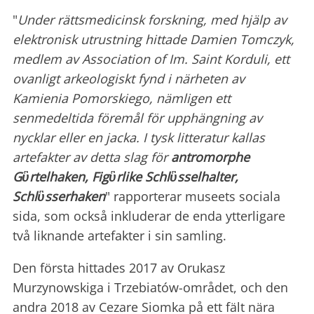
"
Under rättsmedicinsk forskning, med hjälp av
elektronisk utrustning hittade Damien Tomczyk,
medlem av Association of Im. Saint Korduli, ett
ovanligt arkeologiskt fynd i närheten av
Kamienia Pomorskiego, nämligen ett
senmedeltida föremål för upphängning av
nycklar eller en jacka. I tysk litteratur kallas
artefakter av detta slag för
antromorphe
Gὓrtelhaken, Figὓrlike Schlὓsselhalter,
Schlὓsserhaken
" rapporterar museets sociala
sida, som också inkluderar de enda ytterligare
två liknande artefakter i sin samling.
Den första hittades 2017 av Orukasz
Murzynowskiga i Trzebiatów-området, och den
andra 2018 av Cezare Siomka på ett fält nära