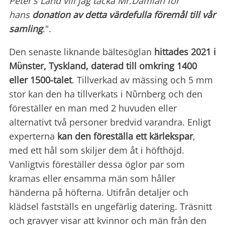
Peter's Land vill jag tacka Mr.Damian för
hans
donation av detta värdefulla föremål till vår
samling
.".
Den senaste liknande bältesöglan
hittades 2021 i
Mὓnster, Tyskland, daterad till omkring 1400
eller 1500-talet
. Tillverkad av mässing och 5 mm
stor kan den ha tillverkats i Nὓrnberg och den
föreställer en man med 2 huvuden eller
alternativt två personer bredvid varandra. Enligt
experterna
kan den föreställa ett kärlekspar
,
med ett hål som skiljer dem åt i höfthöjd.
Vanligtvis föreställer dessa öglor par som
kramas eller ensamma män som håller
händerna på höfterna. Utifrån detaljer och
klädsel fastställs en ungefärlig datering. Träsnitt
och gravyer visar att kvinnor och män från den