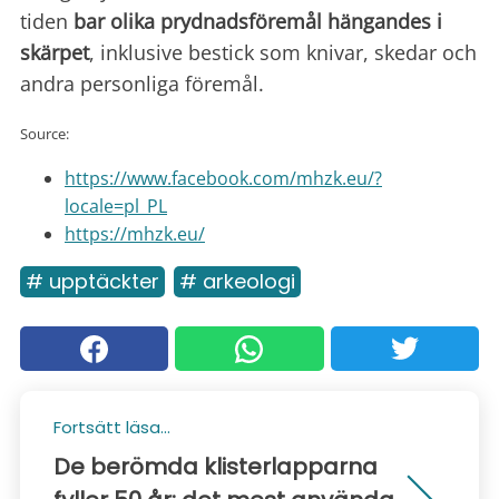
tiden
bar olika prydnadsföremål hängandes i
skärpet
, inklusive bestick som knivar, skedar och
andra personliga föremål.
Source:
https://www.facebook.com/mhzk.eu/?
locale=pl_PL
https://mhzk.eu/
# upptäckter
# arkeologi
Fortsätt läsa...
De berömda klisterlapparna