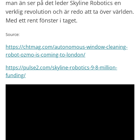
man än ser på det leder Skyline Robotics en
verklig revolution och är redo att ta över världen.
Med ett rent fönster i taget.
Source:
https://chtmag.com/autonomous-window-cleaning-
robot-ozmo-is-coming-to-london/
https://pulse2.com/skyline-robotics-9-8-million-
funding/