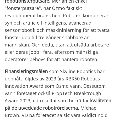
robotfönsterputsare
. Mer än en enkel
"fönsterputsare", har Ozmo faktiskt
revolutionerat branschen. Roboten kombinerar
syn och artificiell intelligens, avancerad
sensorrobotik och maskininlärning för att tvätta
fönster upp till tre gånger snabbare än
människan. Och detta, utan att utsätta arbetare
eller deras jobb i fara, eftersom mänskliga
operatörer behövs för att hantera roboten.
Finansieringsmålen
som Skyline Robotics har
uppnått följdes av 2023 års RBR50 Robotics
Innovation Award som Ozmo vann. Dessutom
vann företaget också PropTech Breaktrough
Award 2023, ett resultat som bekräftar
kvaliteten
på de
utvecklade robotrörelserna
. Michael
Brown, VD på företaget sa sig vara väldigt nöjd