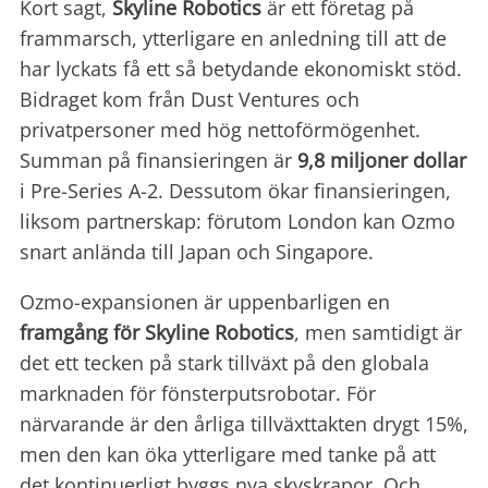
Kort sagt,
Skyline Robotics
är ett företag på
frammarsch, ytterligare en anledning till att de
har lyckats få ett så betydande ekonomiskt stöd.
Bidraget kom från Dust Ventures och
privatpersoner med hög nettoförmögenhet.
Summan på finansieringen är
9,8 miljoner dollar
i Pre-Series A-2. Dessutom ökar finansieringen,
liksom partnerskap: förutom London kan Ozmo
snart anlända till Japan och Singapore.
Ozmo-expansionen är uppenbarligen en
framgång för Skyline Robotics
, men samtidigt är
det ett tecken på stark tillväxt på den globala
marknaden för fönsterputsrobotar. För
närvarande är den årliga tillväxttakten drygt 15%,
men den kan öka ytterligare med tanke på att
det kontinuerligt byggs nya skyskrapor. Och