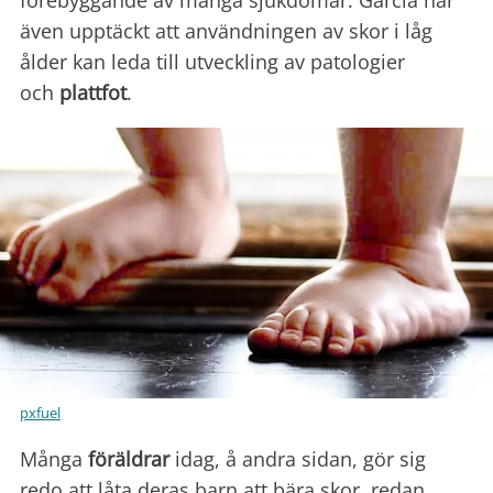
även upptäckt att användningen av skor i låg
ålder kan leda till utveckling av patologier
och
plattfot
.
pxfuel
Många
föräldrar
idag, å andra sidan, gör sig
redo att låta deras barn att bära skor, redan