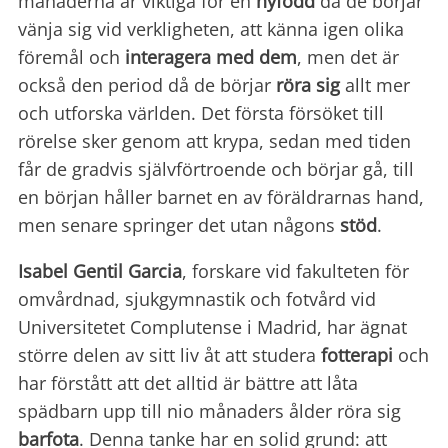
månaderna är viktiga för en
nyfödd
då de börjar
vänja sig vid verkligheten, att känna igen olika
föremål och
interagera med dem
, men det är
också den period då de börjar
röra sig
allt mer
och utforska världen. Det första försöket till
rörelse sker genom att krypa, sedan med tiden
får de gradvis självförtroende och börjar gå, till
en början håller barnet en av föräldrarnas hand,
men senare springer det utan någons
stöd
.
Isabel Gentil Garcia
, forskare vid fakulteten för
omvårdnad, sjukgymnastik och fotvård vid
Universitetet Complutense i Madrid, har ägnat
större delen av sitt liv åt att studera
fotterapi
och
har förstått att det alltid är bättre att låta
spädbarn upp till nio månaders ålder röra sig
barfota
. Denna tanke har en solid grund: att