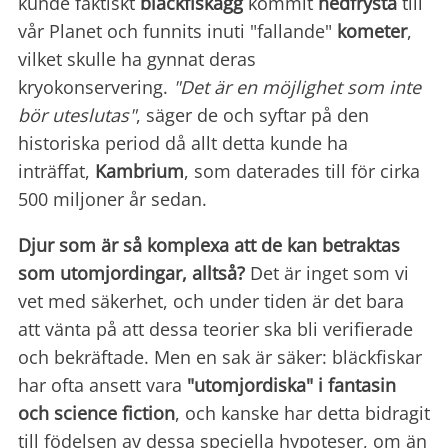
kunde faktiskt
bläckfiskägg
kommit
nedfrysta
till
vår Planet och funnits inuti "fallande"
kometer
,
vilket skulle ha gynnat deras
kryokonservering.
"Det är en möjlighet som inte
bör uteslutas"
, säger de och syftar på den
historiska period då allt detta kunde ha
inträffat,
Kambrium
, som daterades till för cirka
500 miljoner år sedan.
Djur som är så komplexa att de kan betraktas
som utomjordingar, alltså?
Det är inget som vi
vet med säkerhet, och under tiden är det bara
att vänta på att dessa teorier ska bli verifierade
och bekräftade. Men en sak är säker: bläckfiskar
har ofta ansett vara
"utomjordiska" i fantasin
och science fiction
, och kanske har detta bidragit
till födelsen av dessa speciella hypoteser, om än