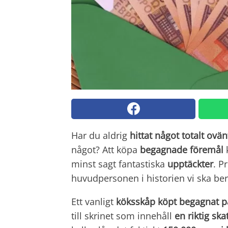
Har du aldrig
hittat något totalt ovän
något? Att köpa
begagnade föremål
k
minst sagt fantastiska
upptäckter
. P
huvudpersonen i historien vi ska ber
Ett vanligt
köksskåp köpt begagnat p
till skrinet som innehåll
en riktig ska