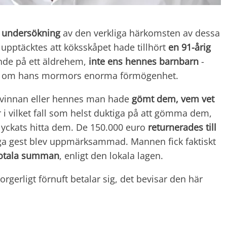
s
undersökning
av den verkliga härkomsten av dessa
 upptäcktes att köksskåpet hade tillhört
en 91-årig
nde på ett äldrehem,
inte ens
hennes barnbarn
-
en om hans mormors enorma förmögenhet.
 kvinnan eller hennes man hade
gömt dem, vem vet
 i vilket fall som helst duktiga på att gömma dem,
 lyckats hitta dem. De 150.000 euro
returnerades till
iga gest blev uppmärksammad. Mannen fick faktiskt
totala summan
, enligt den lokala lagen.
rgerligt förnuft betalar sig, det bevisar den här