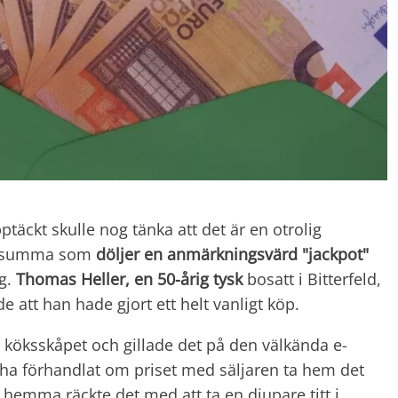
äckt skulle nog tänka att det är en otrolig
lig summa som
döljer en anmärkningsvärd "jackpot"
ag.
Thomas Heller, en 50-årig tysk
bosatt i Bitterfeld,
 att han hade gjort ett helt vanligt köp.
 köksskåpet och gillade det på den välkända e-
 ha förhandlat om priset med säljaren ta hem det
l hemma räckte det med att ta en djupare titt i