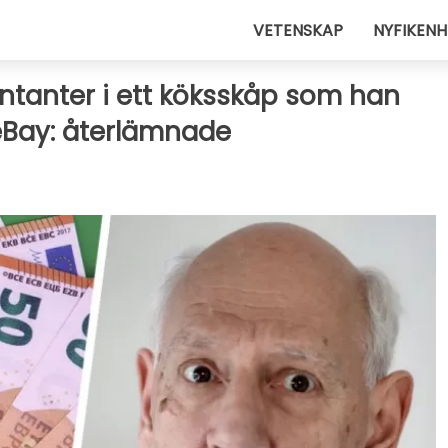
VETENSKAP
NYFIKENH
ontanter i ett köksskåp som han
eBay: återlämnade