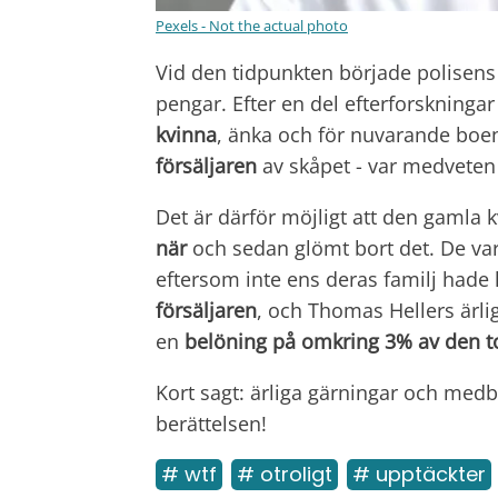
Pexels - Not the actual photo
Vid den tidpunkten började polisen
pengar. Efter en del efterforskningar
kvinna
, änka och för nuvarande boe
försäljaren
av skåpet - var medvet
Det är därför möjligt att den gamla
när
och sedan glömt bort det. De var
eftersom inte ens deras familj hade
försäljaren
, och Thomas Hellers ärl
en
belöning på omkring 3% av den 
Kort sagt: ärliga gärningar och medbo
berättelsen!
# wtf
# otroligt
# upptäckter