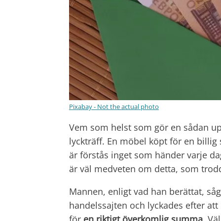
Pixabay - Not the actual photo
Vem som helst som gör en sådan uppt
lyckträff. En möbel köpt för en bil
är förstås inget som händer varje d
är väl medveten om detta, som trodde
Mannen, enligt vad han berättat, såg
handelssajten och lyckades efter att
för
en riktigt överkomlig summa
. Vä