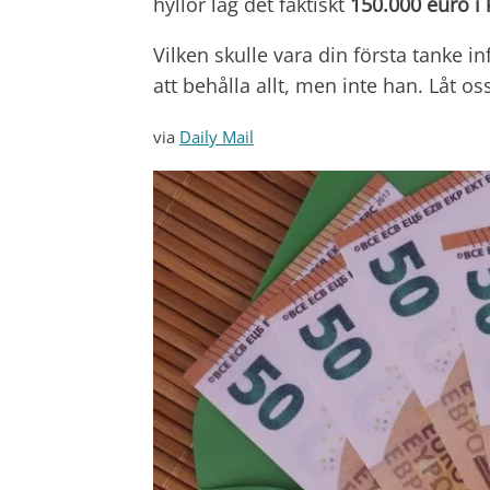
hyllor låg det faktiskt
150.000 euro i 
Vilken skulle vara din första tanke i
att behålla allt, men inte han. Låt 
via
Daily Mail