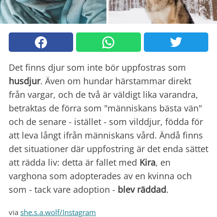
Det finns djur som inte bör uppfostras som
husdjur
. Även om hundar härstammar direkt
från vargar, och de två är väldigt lika varandra,
betraktas de förra som "människans bästa vän"
och de senare - istället - som vilddjur, födda för
att leva långt ifrån människans vård. Ändå finns
det situationer där uppfostring är det enda sättet
att rädda liv: detta är fallet med
Kira
, en
varghona som adopterades av en kvinna och
som - tack vare adoption -
blev räddad
.
via
she.s.a.wolf/Instagram