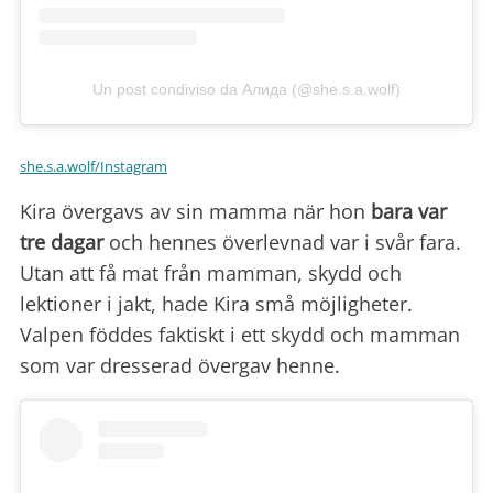
Un post condiviso da Алида (@she.s.a.wolf)
she.s.a.wolf/Instagram
Kira övergavs av sin mamma när hon
bara var
tre dagar
och hennes överlevnad var i svår fara.
Utan att få mat från mamman, skydd och
lektioner i jakt, hade Kira små möjligheter.
Valpen föddes faktiskt i ett skydd och mamman
som var dresserad övergav henne.