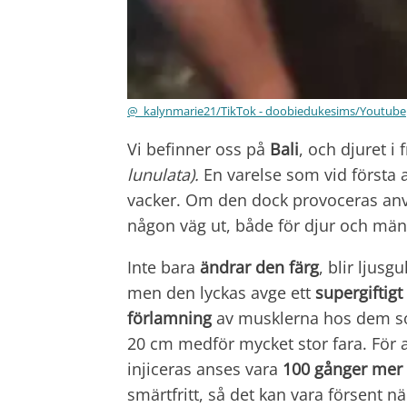
@_kalynmarie21/TikTok - doobiedukesims/Youtube
Vi befinner oss på
Bali
, och djuret i 
lunulata).
En varelse som vid första 
vacker. Om den dock provoceras an
någon väg ut, både för djur och män
Inte bara
ändrar den färg
, blir ljus
men den lyckas avge ett
supergiftigt
förlamning
av musklerna hos dem som 
20 cm medför mycket stor fara. För at
injiceras anses vara
100 gånger mer g
smärtfritt, så det kan vara försent n