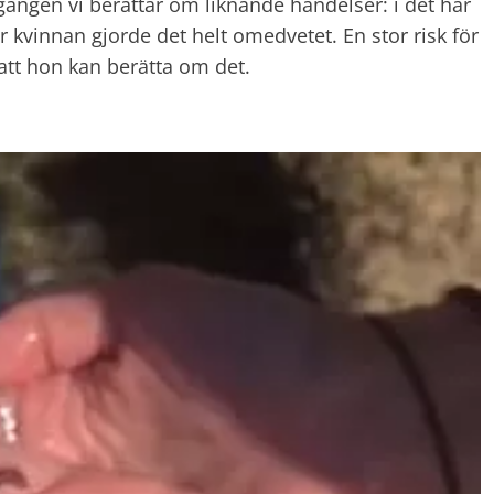
a gången vi berättar om liknande händelser: i det här
r kvinnan gjorde det helt omedvetet. En stor risk för
att hon kan berätta om det.