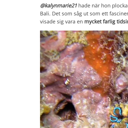
@kalynmarie21
hade när hon plockad
Bali. Det som såg ut som ett fascin
visade sig vara en
mycket farlig tids