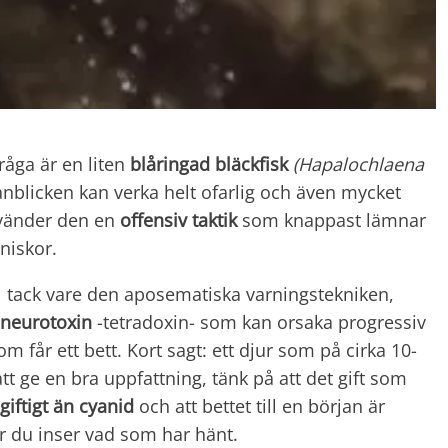
fråga är en liten
blåringad bläckfisk
(Hapalochlaena
anblicken kan verka helt ofarlig och även mycket
vänder den en
offensiv taktik
som knappast lämnar
niskor.
gul tack vare den aposematiska varningstekniken,
neurotoxin
-tetradoxin- som kan orsaka progressiv
får ett bett. Kort sagt: ett djur som på cirka 10-
t ge en bra uppfattning, tänk på att det gift som
iftigt än cyanid
och att bettet till en början är
är du inser vad som har hänt.