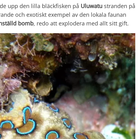
e upp den lilla bläckfisken på
Uluwatu
stranden på
erande och exotiskt exempel av den lokala faunan
inställd bomb
, redo att explodera med allt sitt gift.