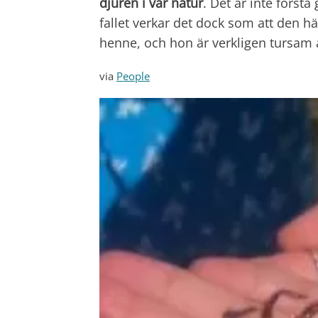
djuren i vår natur
. Det är inte först
fallet verkar det dock som att den hä
henne, och hon är verkligen tursam 
via
People