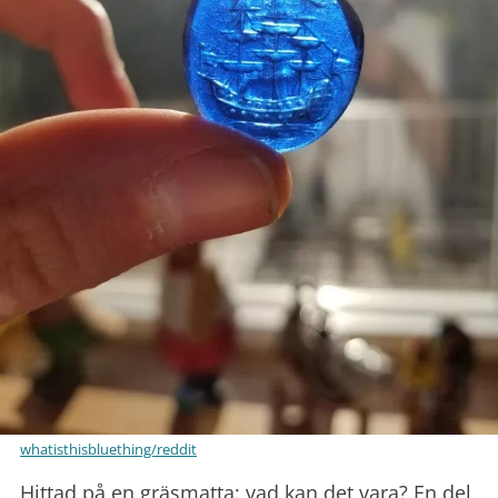
whatisthisbluething/reddit
Hittad på en gräsmatta: vad kan det vara? En del