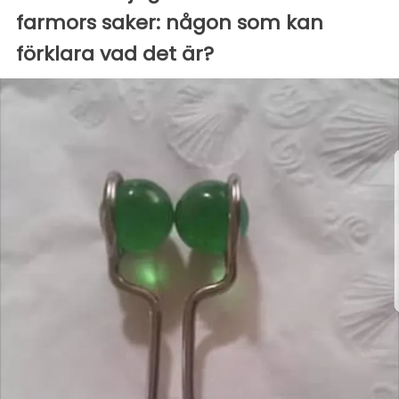
farmors saker: någon som kan
förklara vad det är?