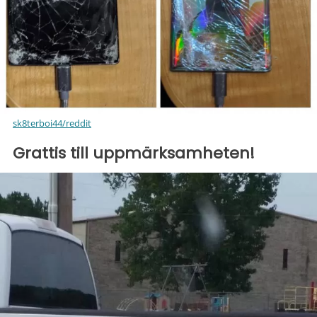
sk8terboi44/reddit
Grattis till uppmärksamheten!