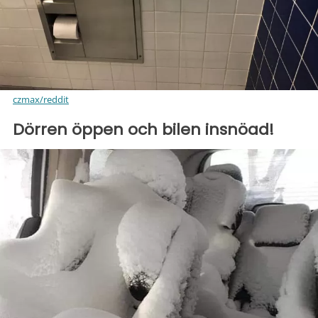
czmax/reddit
Dörren öppen och bilen insnöad!