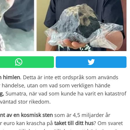
ån himlen
. Detta är inte ett ordspråk som används
iv händelse, utan om vad som verkligen hände
ng,
Sumatra, när vad som kunde ha varit en katastrof
n oväntad stor rikedom.
nt av en kosmisk sten
som är 4,5 miljarder år
r euro kan krascha på
taket till ditt hus
? Om svaret