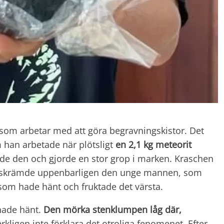
som arbetar med att göra begravningskistor. Det
 han arbetade när plötsligt
en
2,1 kg meteorit
ade den och gjorde en stor grop i marken. Kraschen
t, skrämde uppenbarligen den unge mannen, som
 som hade hänt och fruktade det värsta.
hade hänt.
Den mörka stenklumpen låg där,
kligen inte förklara det otroliga fenomenet. Efter