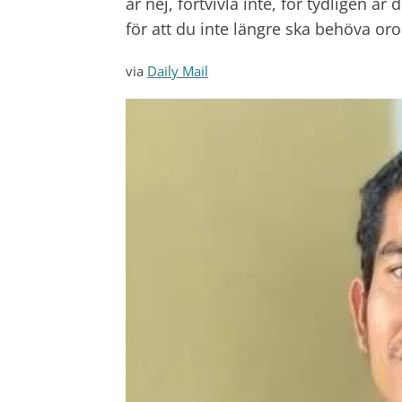
är nej, förtvivla inte, för tydligen ä
för att du inte längre ska behöva oro
via
Daily Mail