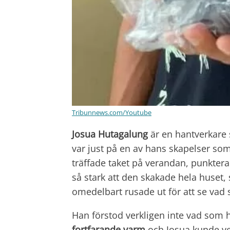
Tribunnews.com/Youtube
Josua Hutagalung
är en hantverkare 
var just på en av hans skapelser som
träffade taket på verandan, punkter
så stark att den skakade hela huse
omedelbart rusade ut för att se vad
Han förstod verkligen inte vad som 
fortfarande varm
och Josua kunde ver