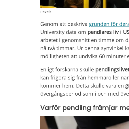
Pexels
Genom att beskriva
grunden för der
University data om
pendlares liv i U
arbetet i genomsnitt en timme om d
nå två timmar. Ur denna synvinkel 
möjligheten att undvika 60 minuter el
Enligt forskarna skulle
pendlingslive
kan frigöra sig från hemmaroller när
kommer hem. Detta skulle vara en
g
övergångsperiod som i och med övergå
Varför pendling främjar me