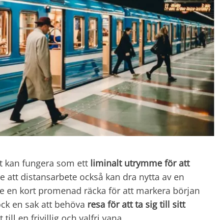
et kan fungera som ett
liminalt utrymme för att
re att distansarbete också kan dra nytta av en
le en kort promenad räcka för att markera början
ock en sak att behöva
resa för att ta sig till sitt
ill en frivillig och valfri vana.