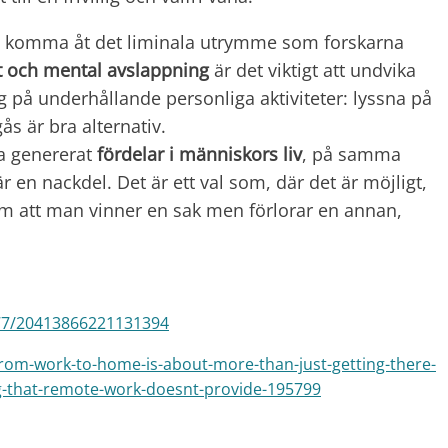
e komma åt det liminala utrymme som forskarna
et och mental avslappning
är det viktigt att undvika
g på underhållande personliga aktiviteter: lyssna på
s är bra alternativ.
ra genererat
fördelar i människors liv
, på samma
är en nackdel. Det är ett val som, där det är möjligt,
 att man vinner en sak men förlorar en annan,
177/20413866221131394
from-work-to-home-is-about-more-than-just-getting-there-
g-that-remote-work-doesnt-provide-195799