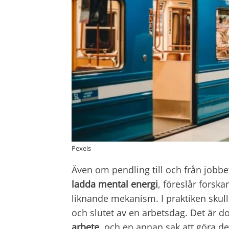
Pexels
Även om pendling till och från jobb
ladda mental energi
, föreslår forska
liknande mekanism. I praktiken skul
och slutet av en arbetsdag. Det är d
arbete
, och en annan sak att göra det t