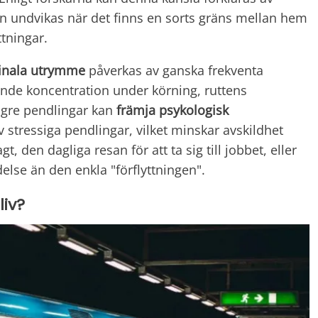
n undvikas när det finns en sorts gräns mellan hem
tningar.
inala utrymme
påverkas av ganska frekventa
stande koncentration under körning, ruttens
ngre pendlingar kan
främja
psykologisk
v stressiga pendlingar, vilket minskar avskildhet
, den dagliga resan för att ta sig till jobbet, eller
else än den enkla "förflyttningen".
liv?