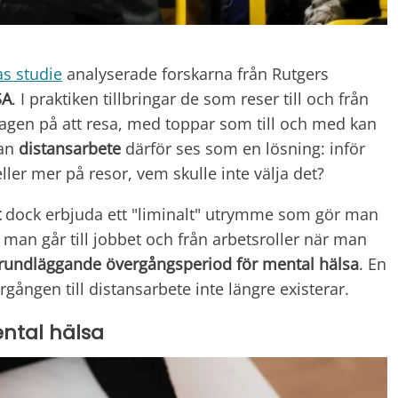
as studie
analyserade forskarna från Rutgers
SA
. I praktiken tillbringar de som reser till och från
agen på att resa, med toppar som till och med kan
kan
distansarbete
därför ses som en lösning: inför
ler mer på resor, vem skulle inte välja det?
t
dock erbjuda ett "liminalt" utrymme som gör man
 man går till jobbet och från arbetsroller när man
rundläggande övergångsperiod för mental hälsa
. En
ngen till distansarbete inte längre existerar.
ntal hälsa