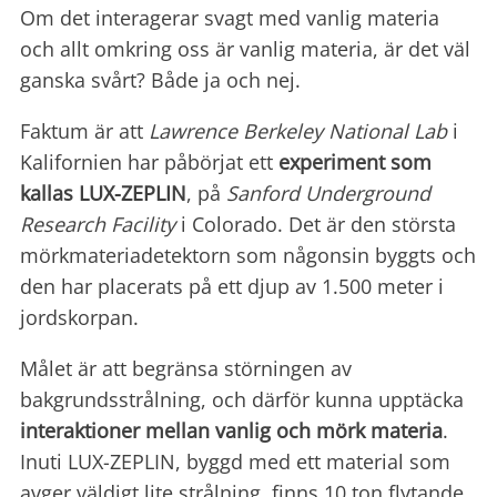
Om det interagerar svagt med vanlig materia
och allt omkring oss är vanlig materia, är det väl
ganska svårt? Både ja och nej.
Faktum är att
Lawrence Berkeley National Lab
i
Kalifornien har påbörjat ett
experiment som
kallas LUX-ZEPLIN
, på
Sanford Underground
Research Facility
i Colorado. Det är den största
mörkmateriadetektorn som någonsin byggts och
den har placerats på ett djup av 1.500 meter i
jordskorpan.
Målet är att begränsa störningen av
bakgrundsstrålning, och därför kunna upptäcka
interaktioner mellan vanlig och
mörk materia
.
Inuti LUX-ZEPLIN, byggd med ett material som
avger väldigt lite strålning, finns 10 ton flytande