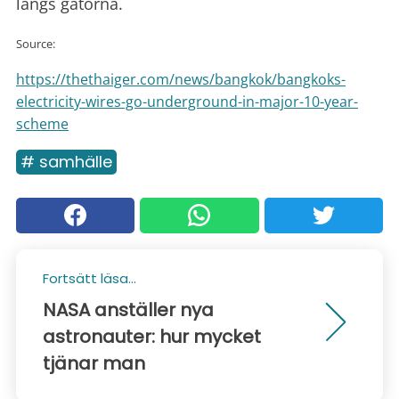
längs gatorna.
Source:
https://thethaiger.com/news/bangkok/bangkoks-
electricity-wires-go-underground-in-major-10-year-
scheme
# samhälle
Fortsätt läsa...
NASA anställer nya
astronauter: hur mycket
tjänar man