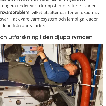
 fungera under vissa kroppstemperaturer, under
rsvarsproblem
, vilket utsätter oss för en ökad risk
svär. Tack vare värmesystem och lämpliga kläder
killnad från andra arter.
och utforskning i den djupa rymden