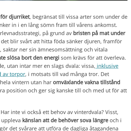
för djurriket
, begränsat till vissa arter som under de
ker in i en lång sömn fram till vårens ankomst.
erlevnadsstrategi, på grund av
bristen på mat under
 det blir svårt att hitta föda sänker djuren, framför
r, saktar ner sin ämnesomsättning och vitala
nte slösa bort den energi
som krävs för att överleva.
de, utan intar mer en slags dvala: vissa,
inklusive
nd av torpor
, i motsats till vad många tror. Det
 hela vintern utan har
omväxlande vakna tillstånd
ra position och ger sig kanske till och med ut för att
 Har inte vi också ett behov av vinterdvala? Visst,
r uppleva
känslan att de behöver sova längre
och i
 gör det svårare att utföra de dagliga åtagandena