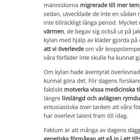
människorna
migrerade till mer te
sedan, utvecklade de inte en sådan m
inte tillräckligt långa period. Myck
värmen
, de begav sig också ut på ja
kylan med hjälp av kläder gjorda p
att
vi överlevde
om vår kroppstempera
våra förfäder inte skulle ha kunnat gå
Om kylan hade äventyrat överlevnad
kunnat göra det. För dagens forskare 
faktiskt
motverka vissa medicinska ti
längre
livslängd och avlägsen rymdu
entusiastiska över tanken att våra 
har överlevt latent fram till idag.
Faktum är att många av dagens däggd
genetiska
förmågan att gå in i ett til