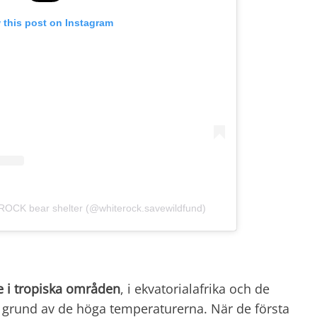
 this post on Instagram
ROCK bear shelter (@whiterock.savewildfund)
e i tropiska områden
, i ekvatorialafrika och de
på grund av de höga temperaturerna. När de första