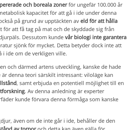
mpererade och boreala zoner
för ungefär 100.000 år
etabolisk kapacitet för att gå i ide under denna
et också på grund av upptäckten av
eld för att hålla
kt för att få tag på mat och de skyddade sig från
å djurpäls. Dessutom kunde
vår biologi inte garantera
tur sjönk för mycket. Detta betyder dock inte att
 i ide om de verkligen ville.
en och därmed artens utveckling, kanske de hade
är denna teori särskilt intressant: viloläge kan
llstånd
, samt erbjuda en potentiell möjlighet till en
tforskning
. Av denna anledning är experter
förfäder kunde förvara denna förmåga som kanske
jur, även om de inte går i ide, behåller de den
lstånd av torpor
och detta kan även gälla för