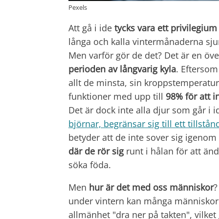
Pexels
Att gå i ide
tycks vara ett privilegium 
långa och kalla vintermånaderna sjun
Men varför gör de det? Det är en öv
perioden av långvarig kyla
. Eftersom
allt de minsta, sin kroppstemperatu
funktioner med upp till
98% för att
i
Det är dock inte alla djur som går i i
björnar, begränsar sig till ett tillstå
betyder att de inte sover sig igenom
där de rör sig
runt i hålan för att änd
söka föda.
Men
hur är det med oss människor
?
under vintern kan många människo
allmänhet "dra ner på takten", vilket