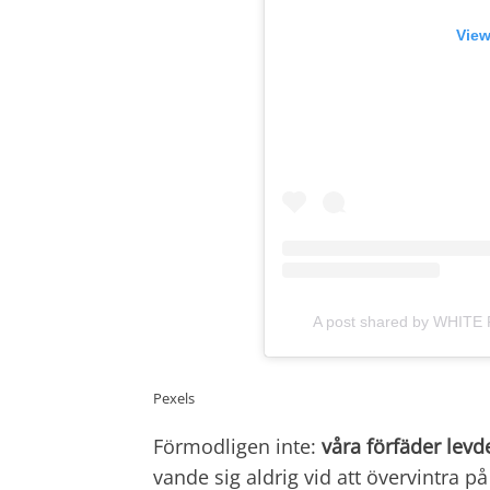
View
A post shared by WHITE 
Pexels
Förmodligen inte:
våra förfäder levd
vande sig aldrig vid att övervintra 