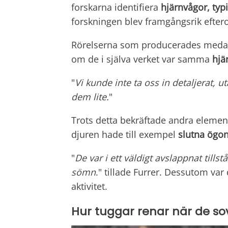
forskarna identifiera
hjärnvågor, typ
forskningen blev framgångsrik efte
Rörelserna som producerades medan 
om de i själva verket var samma
hjä
"
Vi kunde inte ta oss in detaljerat, 
dem lite.
"
Trots detta bekräftade andra elemen
djuren hade till exempel
slutna ögo
"
De var i ett väldigt avslappnat til
sömn
." tillade Furrer. Dessutom var
aktivitet.
Hur tuggar renar när de so