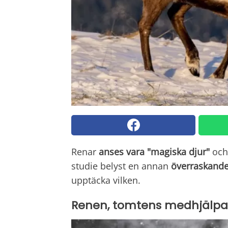
Renar
anses vara "magiska djur"
och 
studie belyst en annan
överraskand
upptäcka vilken.
Renen, tomtens medhjälpa