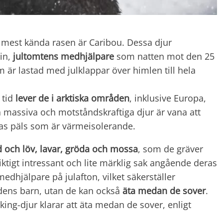
mest kända rasen är Caribou. Dessa djur
sin,
jultomtens medhjälpare
som natten mot den 25
är lastad med julklappar över himlen till hela
tid
lever de i arktiska områden
, inklusive Europa,
massiva och motståndskraftiga djur är vana att
ras päls som är värmeisolerande.
d och löv, lavar, gröda och mossa
, som de gräver
iktigt intressant och lite märklig sak angående deras
edhjälpare på julafton, vilket säkerställer
rldens barn, utan de kan också
äta medan de sover
.
king-djur klarar att äta medan de sover, enligt