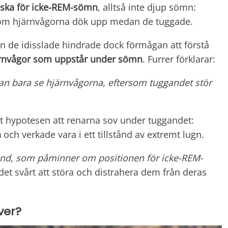
iska för icke-REM-sömn
, alltså inte djup sömn:
rom hjärnvågorna dök upp medan de tuggade.
de idisslade hindrade dock förmågan att förstå
rnvågor som uppstår under sömn
. Furrer förklarar:
utan bara se hjärnvågorna, eftersom tuggandet stör
t hypotesen att renarna sov under tuggandet:
n
och verkade vara i ett tillstånd av extremt lugn.
lstånd, som påminner om positionen för icke-REM-
 det svårt att störa och distrahera dem från deras
ver?