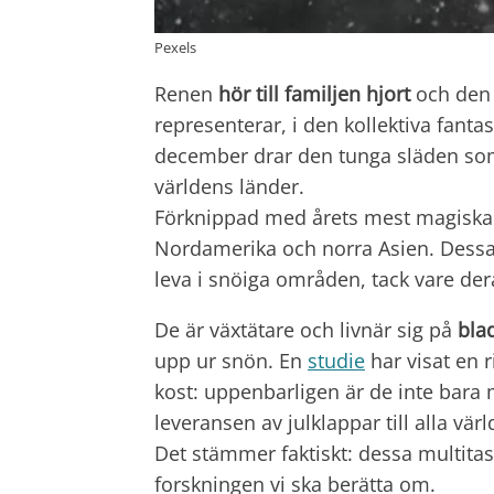
Pexels
Renen
hör till familjen hjort
och den 
representerar, i den kollektiva fanta
december drar den tunga släden som 
världens länder.
Förknippad med årets mest magiska 
Nordamerika och norra Asien. Dessa 
leva i snöiga områden, tack vare de
De är växtätare och livnär sig på
bla
upp ur snön. En
studie
har visat en r
kost: uppenbarligen är de inte bara m
leveransen av julklappar till alla vä
Det stämmer faktiskt: dessa multitas
forskningen vi ska berätta om.