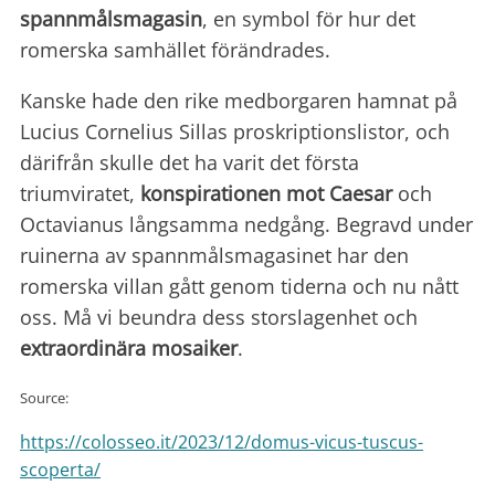
spannmålsmagasin
, en symbol för hur det
romerska samhället förändrades.
Kanske hade den rike medborgaren hamnat på
Lucius Cornelius Sillas proskriptionslistor, och
därifrån skulle det ha varit det första
triumviratet,
konspirationen mot Caesar
och
Octavianus långsamma nedgång. Begravd under
ruinerna av spannmålsmagasinet har den
romerska villan gått genom tiderna och nu nått
oss. Må vi beundra dess storslagenhet och
extraordinära mosaiker
.
Source:
https://colosseo.it/2023/12/domus-vicus-tuscus-
scoperta/