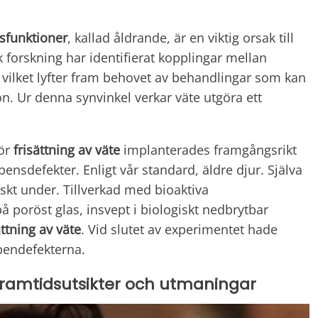
sfunktioner
, kallad åldrande, är en viktig orsak till
 forskning har identifierat kopplingar mellan
, vilket lyfter fram behovet av behandlingar som kan
ön. Ur denna synvinkel verkar väte utgöra ett
för
frisättning av väte
implanterades framgångsrikt
sdefekter. Enligt vår standard, äldre djur. Själva
iskt under. Tillverkad med bioaktiva
å poröst glas, insvept i biologiskt nedbrytbar
ttning av väte
. Vid slutet av experimentet hade
bendefekterna.
framtidsutsikter och utmaningar