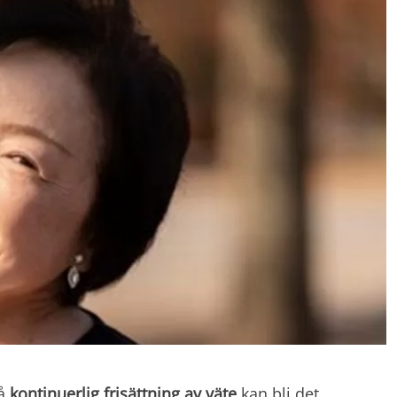
på
kontinuerlig frisättning av väte
kan bli det