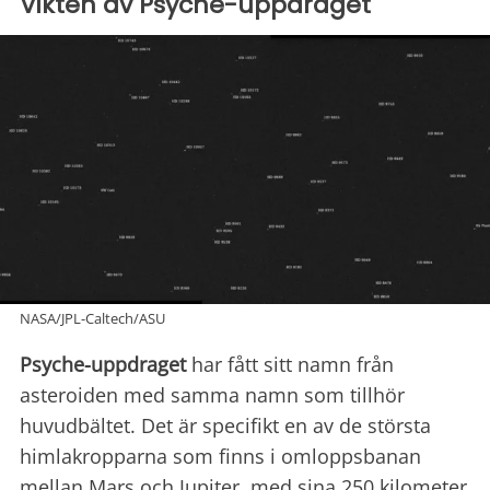
Vikten av Psyche-uppdraget
NASA/JPL-Caltech/ASU
Psyche-uppdraget
har fått sitt namn från
asteroiden med samma namn som tillhör
huvudbältet. Det är specifikt en av de största
himlakropparna som finns i omloppsbanan
mellan Mars och Jupiter, med sina 250 kilometer