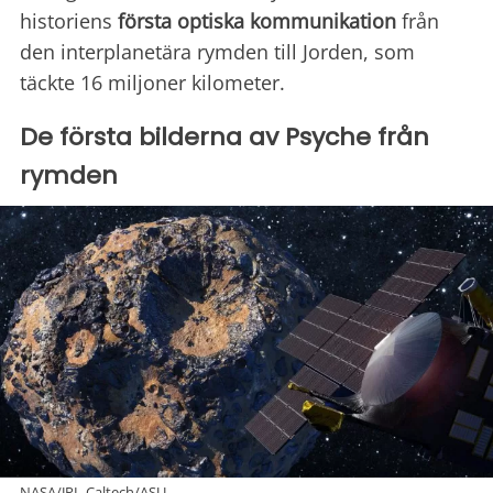
historiens
första optiska
kommunikation
från
den interplanetära rymden till Jorden, som
täckte 16 miljoner kilometer.
De första bilderna av Psyche från
rymden
NASA/JPL-Caltech/ASU