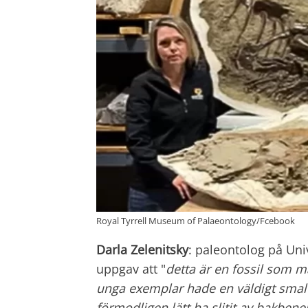
Royal Tyrrell Museum of Palaeontology/Fcebook
Darla Zelenitsky
: paleontolog på Univ
uppgav att "
detta är en fossil som m
unga exemplar hade en väldigt smal
förmodligen lätt ha slitit av bakben