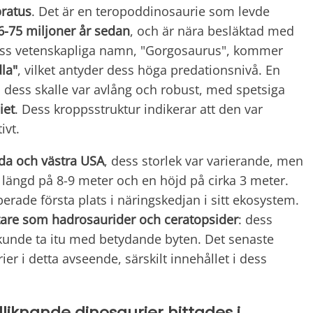
bratus
. Det är en teropoddinosaurie som levde
6-75 miljoner år sedan
, och är nära besläktad med
ess vetenskapliga namn, "Gorgosaurus", kommer
dla"
, vilket antyder dess höga predationsnivå. En
 dess skalle var avlång och robust, med spetsiga
iet
. Dess kroppsstruktur indikerar att den var
ivt.
da och västra USA
, dess storlek var varierande, men
längd på 8-9 meter och en höjd på cirka 3 meter.
erade första plats i näringskedjan i sitt ekosystem.
tare som hadrosaurider och ceratopsider
: dess
 kunde ta itu med betydande byten. Det senaste
rier i detta avseende, särskilt innehållet i dess
liknande dinosaurier hittades i