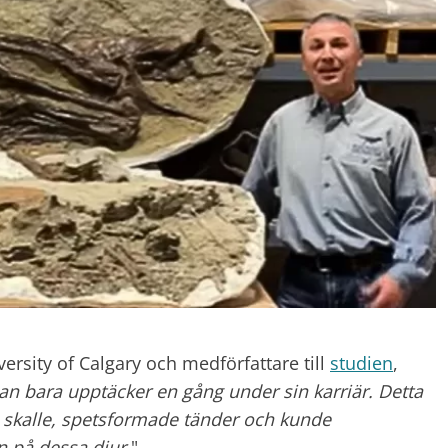
ersity of Calgary och medförfattare till
studien
,
an bara upptäcker en gång under sin karriär. Detta
 skalle, spetsformade tänder och kunde
en på dessa
djur.
".