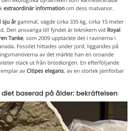
om den ekologiska dynamiken som kännetecknade
ck
extraordinär
information
om dess matvanor.
l sju år
gammal, vägde cirka 335 kg, cirka 15 meter
. Den ansvariga till fyndet är teknikern vid
Royal
ren Tanke
, som 2009 upptäckte det i ravinerna i
anada. Fossilet hittades under jord, liggandes på
ningsmanöverna av det märkte han en oroande
iteter stack ut från bröstkorgen. En efterföljande
t emplar av
Citipes elegans
, av en storlek jämförbar
iet baserad på ålder: bekräftelsen