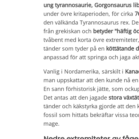
ung tyrannosaurie, Gorgonsaurus li
under övre kritaperioden, för cirka
7
den välkända Tyrannosaurus rex. D
från grekiskan och
betyder "häftig ö
tvåbent med korta övre extremiteter,
tänder som tyder på en
köttätande d
anpassad för att springa och jaga akt
Vanlig i Nordamerika, särskilt i
Kana
man uppskattar att den kunde nå en 
En sann förhistorisk jätte, som ockup
Det antas att den jagade
stora växtä
tänder och käkstyrka gjorde att den
fossil som hittats bekräftar vissa teo
mage.
Nedre extremiteter av fågel