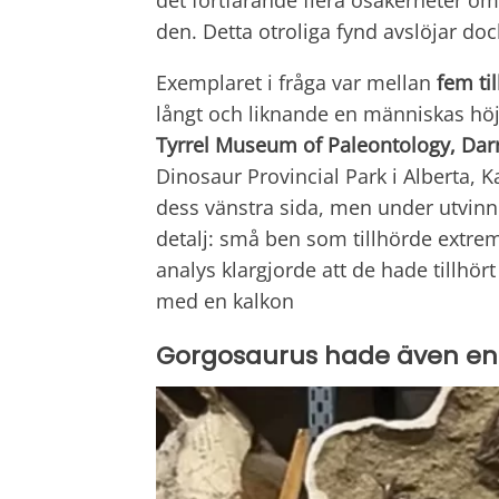
det fortfarande flera osäkerheter 
den. Detta otroliga fynd avslöjar do
Exemplaret i fråga var mellan
fem til
långt och liknande en människas höjd
Tyrrel Museum of Paleontology, Dar
Dinosaur Provincial Park i Alberta, K
dess vänstra sida, men under utvin
detalj: små ben som tillhörde extrem
analys klargjorde att de hade tillhör
med en kalkon
Gorgosaurus hade även en d