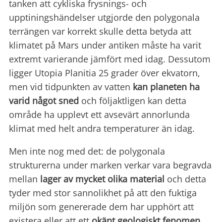
tanken att cykliska frysnings- och
upptiningshändelser utgjorde den polygonala
terrängen var korrekt skulle detta betyda att
klimatet på Mars under antiken måste ha varit
extremt varierande jämfört med idag. Dessutom
ligger Utopia Planitia 25 grader över ekvatorn,
men vid tidpunkten av vatten
kan planeten ha
varid något sned
och följaktligen kan detta
område ha upplevt ett avsevärt annorlunda
klimat med helt andra temperaturer än idag.
Men inte nog med det: de polygonala
strukturerna under marken verkar vara begravda
mellan
lager av mycket olika material
och detta
tyder med stor sannolikhet på att den fuktiga
miljön som genererade dem har upphört att
existera eller att ett
okänt geologiskt fenomen