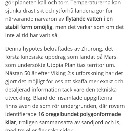
gör planeten kall och torr. Temperaturerna kan
sjunka drastiskt och ytförhållandena gör för
närvarande närvaron av
flytande vatten i en
stabil form omöjlig
, men det verkar som om det
inte alltid har varit så.
Denna hypotes bekräftades av Zhurong, det
första kinesiska uppdrag som landat på Mars,
som undersökte Utopia Planitias territorium.
Nästan 50 år efter Viking 2:s utforskning har det
gjort det möjligt för oss att skaffa mer exakt och
detaljerad information tack vare den tekniska
utveckling. Bland de insamlade uppgifterna
finns även de som rör undergrunden, där rovern
identifierade
16 oregelbundet polygonformade
kilar
, troligen sammansatta av sandjord och is,
med tre eller fler raka sidor.