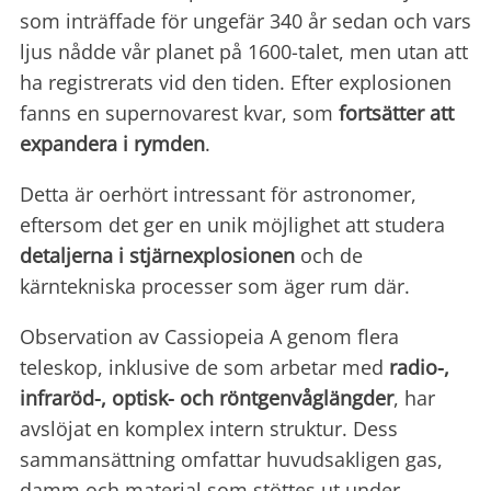
som inträffade för ungefär 340 år sedan och vars
ljus nådde vår planet på 1600-talet, men utan att
ha registrerats vid den tiden. Efter explosionen
fanns en supernovarest kvar, som
fortsätter att
expandera i rymden
.
Detta är oerhört intressant för astronomer,
eftersom det ger en unik möjlighet att studera
detaljerna i stjärnexplosionen
och de
kärntekniska processer som äger rum där.
Observation av Cassiopeia A genom flera
teleskop, inklusive de som arbetar med
radio-,
infraröd-, optisk- och
röntgenvåglängder
, har
avslöjat en komplex intern struktur. Dess
sammansättning omfattar huvudsakligen gas,
damm och material som stöttes ut under