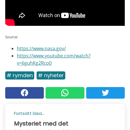
Source:
https://www.nasa.gov/
https://www.youtube.com/watch?
v=6guhKg2Rco0
# rymden
# nyheter
Fortsätt läsa...
Mysteriet med det