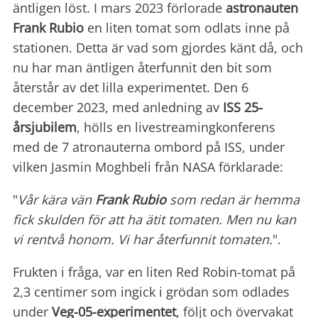
äntligen löst. I mars 2023 förlorade
astronauten
Frank Rubio
en liten tomat som odlats inne på
stationen. Detta är vad som gjordes känt då, och
nu har man äntligen återfunnit den bit som
återstår av det lilla experimentet. Den 6
december 2023, med anledning av
ISS 25-
årsjubilem
, hölls en livestreamingkonferens
med de 7 atronauterna ombord på ISS, under
vilken Jasmin Moghbeli från NASA förklarade:
"
Vår kära vän
Frank Rubio
som redan är hemma
fick skulden för att ha ätit tomaten. Men nu kan
vi rentvå honom. Vi har återfunnit tomaten.
".
Frukten i fråga, var en liten Red Robin-tomat på
2,3 centimer som ingick i grödan som odlades
under
Veg-05-experimentet
, följt och övervakat