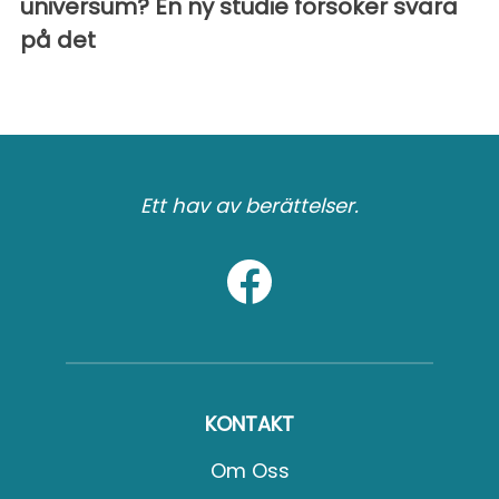
universum? En ny studie försöker svara
på det
Ett hav av berättelser.
KONTAKT
Om Oss