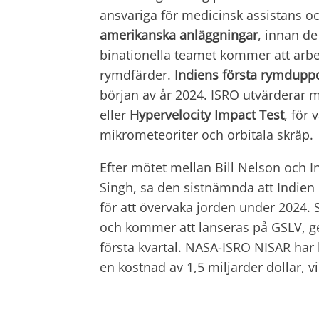
ansvariga för medicinsk assistans o
amerikanska anläggningar
, innan de
binationella teamet kommer att arbe
rymdfärder.
Indiens första
rymduppd
början av år 2024. ISRO utvärderar 
eller
Hypervelocity Impact Test
, för
mikrometeoriter och orbitala skräp.
Efter mötet mellan Bill Nelson och I
Singh, sa den sistnämnda att Indie
för att övervaka jorden under 2024. 
och kommer att lanseras på GSLV, ge
första kvartal. NASA-ISRO NISAR har k
en kostnad av 1,5 miljarder dollar, vi