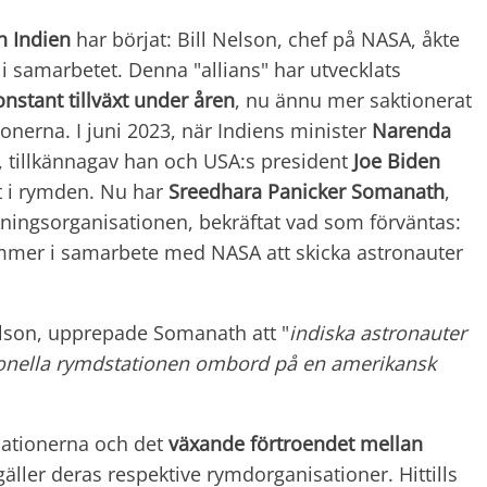
h Indien
har börjat: Bill Nelson, chef på NASA, åkte
na i samarbetet. Denna "allians" har utvecklats
onstant tillväxt under åren
, nu ännu mer saktionerat
ionerna. I juni 2023, när Indiens minister
Narenda
ök, tillkännagav han och USA:s president
Joe Biden
ut i rymden. Nu har
Sreedhara Panicker Somanath
,
kningsorganisationen, bekräftat vad som förväntas:
mmer i samarbete med NASA att skicka astronauter
lson, upprepade Somanath att "
indiska astronauter
tionella rymdstationen ombord på en amerikansk
lationerna och det
växande förtroendet mellan
 gäller deras respektive rymdorganisationer. Hittills