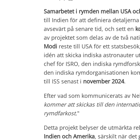
Samarbetet i rymden mellan USA oc
till Indien för att definiera detaljer
avsevärt på senare tid, och sett en
k
av projektet som delas av de två nat
Modi
reste till USA för ett statsbes
idén att skicka indiska astronauter 
chef för ISRO, den indiska rymdfors
den indiska rymdorganisationen ko
till ISS senast i
november
2024
.
Efter vad som kommunicerats av Ne
kommer att skickas till den interna
rymdfarkost.
"
Detta projekt belyser de utmärkta re
Indien och Amerika
, särskilt när det