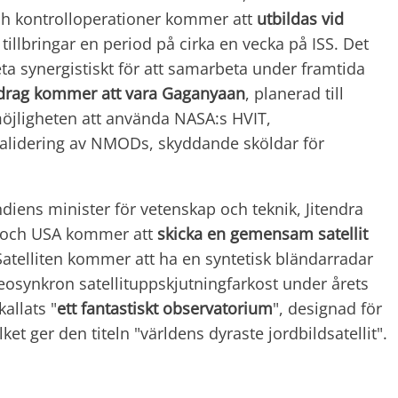
ch kontrolloperationer kommer att
utbildas vid
 tillbringar en period på cirka en vecka på ISS. Det
ta synergistiskt för att samarbeta under framtida
rag kommer att vara Gaganyaan
, planerad till
möjligheten att använda NASA:s HVIT,
 validering av NMODs, skyddande sköldar för
ndiens minister för vetenskap och teknik, Jitendra
n och USA kommer att
skicka en gemensam satellit
Satelliten kommer att ha en syntetisk bländarradar
osynkron satellituppskjutningfarkost under årets
allats "
ett fantastiskt observatorium
", designad för
lket ger den titeln "världens dyraste jordbildsatellit".