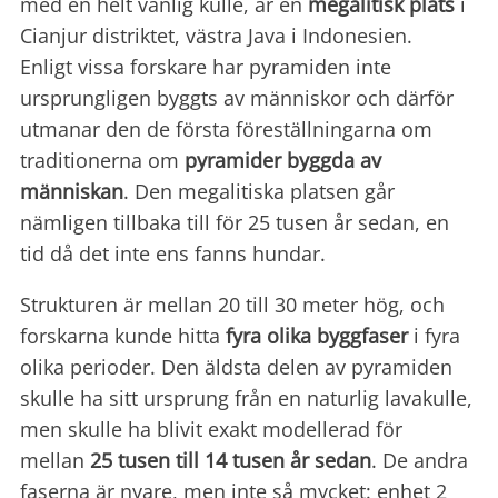
med en helt vanlig kulle, är en
megalitisk plats
i
Cianjur distriktet, västra Java i Indonesien.
Enligt vissa forskare har pyramiden inte
ursprungligen byggts av människor och därför
utmanar den de första föreställningarna om
traditionerna om
pyramider byggda av
människan
. Den megalitiska platsen går
nämligen tillbaka till för 25 tusen år sedan, en
tid då det inte ens fanns hundar.
Strukturen är mellan 20 till 30 meter hög, och
forskarna kunde hitta
fyra olika byggfaser
i fyra
olika perioder. Den äldsta delen av pyramiden
skulle ha sitt ursprung från en naturlig lavakulle,
men skulle ha blivit exakt modellerad för
mellan
25 tusen till 14 tusen år sedan
. De andra
faserna är nyare, men inte så mycket: enhet 2