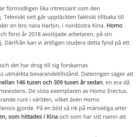
är förmodligen lika intressant som den
Tekniskt sett går upptäckten faktiskt tillbaka till
der en bro nära Harbin, i nordöstra Kina.
Homo
h först år 2018 avslöjade arbetaren, på sin
 Därifrån kan vi äntligen studera detta fynd på ett
 och det har drog till sig forskarnas
 utmärkta bevarandetillstånd. Dateringen säger att
ellan 146 tusen och 309 tusen år sedan
, en era då
amexistens. De sista exemplaren av Homo Erectus,
farande runt i världen, vilket även Homo
nsis gjorde. På en bild så rik på mänskliga arter
, som hittades i Kina
och som har sitt namn att