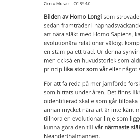
Cicero Moraes - CC BY 4.0
Bilden av Homo Longi
som strövade o
sedan framträder i häpnadsväckande
art nära släkt med Homo Sapiens, 
evolutionära relationer väldigt kom
en stam på ett träd. Ur denna synvi
men också en huvudstorlek som aldri
princip
lika stor som vår
eller något 
För att få reda på mer jämförde for
som hittats under åren. Det finns 
oidentifierad skalle som går tillbak
annan mycket nära art är inte känt
tillhöra en evolutionär linje som li
kunna göra den till
vår närmaste slä
Neanderthalmannen.