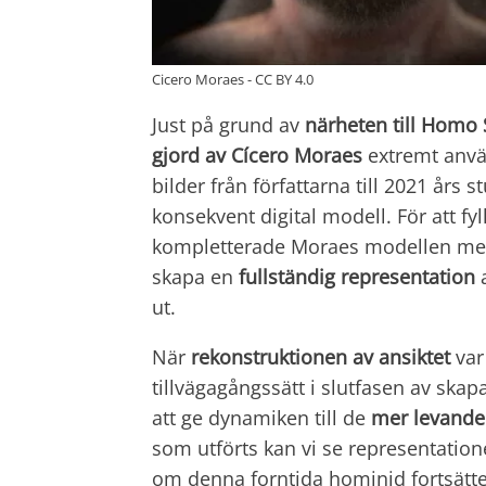
Cicero Moraes - CC BY 4.0
Just på grund av
närheten till Homo
gjord av Cícero Moraes
extremt anvä
bilder från författarna till 2021 års
konsekvent digital modell. För att fy
kompletterade Moraes modellen med
skapa en
fullständig representation
a
ut.
När
rekonstruktionen av ansiktet
var
tillvägagångssätt i slutfasen av skap
att ge dynamiken till de
mer levande
som utförts kan vi se representation
om denna forntida hominid fortsätte