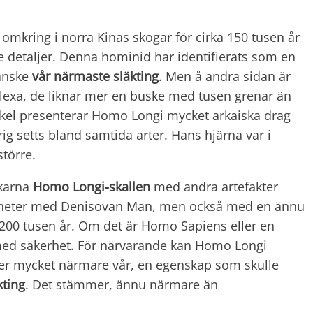
mkring i norra Kinas skogar för cirka 150 tusen år
 detaljer. Denna hominid har identifierats som en
kanske
vår närmaste
släkting
. Men å andra sidan är
plexa, de liknar mer en buske med tusen grenar än
nkel presenterar Homo Longi mycket arkaiska drag
g setts bland samtida arter. Hans hjärna var i
större.
skarna
Homo Longi-skallen
med andra artefakter
likheter med Denisovan Man, men också med en ännu
a 200 tusen år. Om det är Homo Sapiens eller en
 med säkerhet. För närvarande kan Homo Longi
gger mycket närmare vår, en egenskap som skulle
kting
. Det stämmer, ännu närmare än