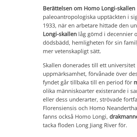
Berättelsen om Homo Longi
-skallen
paleoantropologiska upptäckten i sig. 
1933, när en arbetare hittade den un
Longi-skallen
låg gömd i decennier oc
dödsbädd, hemligheten för sin familj.
mer vetenskapligt sätt.
Skallen donerades till ett universitet
uppmärksamhet, förvånade över dess
fyndet går tillbaka till en period för
m
olika människoarter existerande i s
eller dess underarter, strövade fort
Florensiensis och Homo Neanderthale
fanns också Homo Longi,
drakmannen
tacka floden Long Jiang River för.