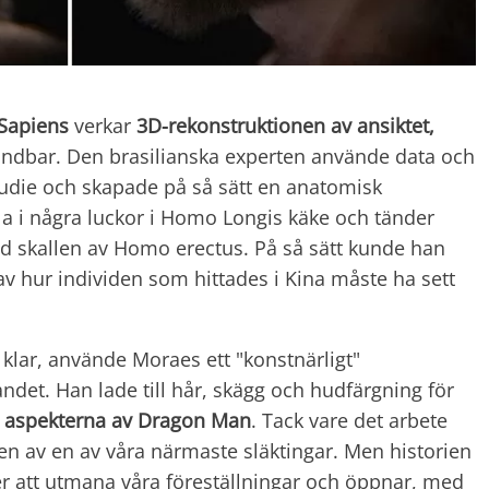
 Sapiens
verkar
3D-rekonstruktionen av ansiktet,
ndbar. Den brasilianska experten använde data och
 studie och skapade på så sätt en anatomisk
lla i några luckor i Homo Longis käke och tänder
 skallen av Homo erectus. På så sätt kunde han
v hur individen som hittades i Kina måste ha sett
 klar, använde Moraes ett "konstnärligt"
andet. Han lade till hår, skägg och hudfärgning för
 aspekterna av Dragon Man
. Tack vare det arbete
en av en av våra närmaste släktingar. Men historien
r att utmana våra föreställningar och öppnar, med