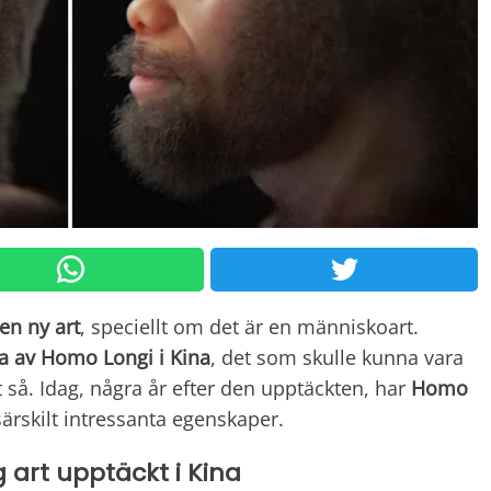
en ny art
, speciellt om det är en människoart.
a
av Homo Longi i Kina
, det som skulle kunna vara
 så. Idag, några år efter den upptäckten, har
Homo
ärskilt intressanta egenskaper.
 art upptäckt i Kina