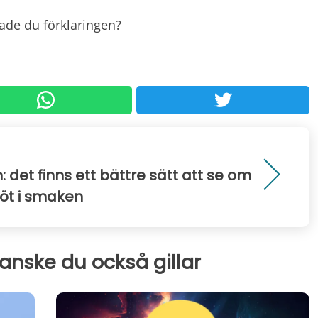
llade du
förklaringen?
 det finns ett bättre sätt att se om
öt i smaken
kanske du också gillar