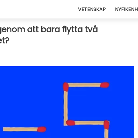
VETENSKAP
NYFIKENH
enom att bara flytta två
et?