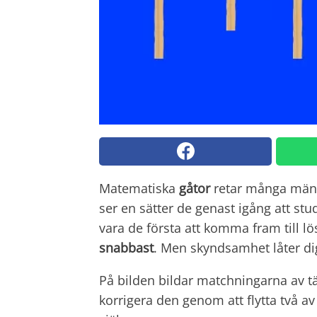
Matematiska
gåtor
retar många männi
ser en sätter de genast igång att stud
vara de första att komma fram till lö
snabbast
. Men skyndsamhet låter dig 
På bilden bildar matchningarna av tä
korrigera den genom att flytta två a