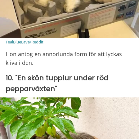
TealBlueLava/Reddit
Hon antog en annorlunda form för att lyckas
kliva i den.
10. "En skön tupplur under röd
pepparväxten"