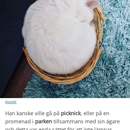
Reddit
Han kanske ville gå på
picknick
, eller på en
promenad i
parken
tillsammans med sin ägare
och detta var enda sättet för att inte lämnas