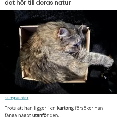
det hör till deras natur
alucryts/Reddit
Trots att han ligger i en
kartong
försöker han
fånga något
utanför
den.