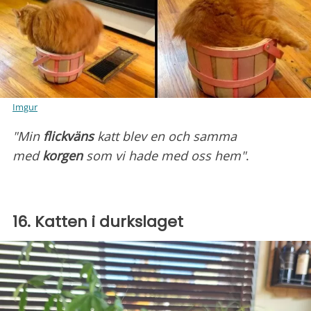
Imgur
"Min
flickväns
katt blev en och samma
med
korgen
som vi hade med oss hem"
.
16. Katten i durkslaget