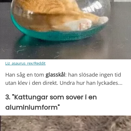
Liz_asaurus_rex/Reddit
Han såg en tom
glasskål
: han slösade ingen tid
utan klev i den direkt. Undra hur han lyckades...
3. "Kattungar som sover i en
aluminiumform"