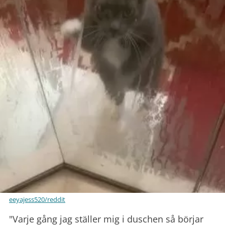
eeyajess520/reddit
"Varje gång jag ställer mig i duschen så börjar