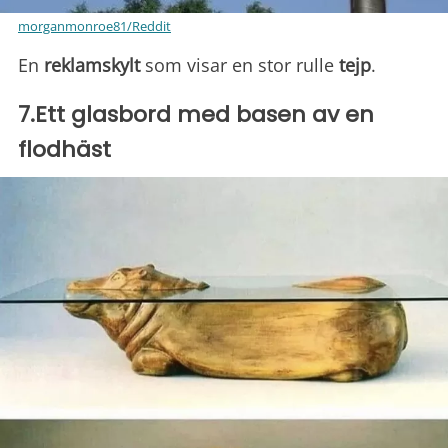
morganmonroe81/Reddit
En
reklamskylt
som visar en stor rulle
tejp
.
7.Ett glasbord med basen av en
flodhäst