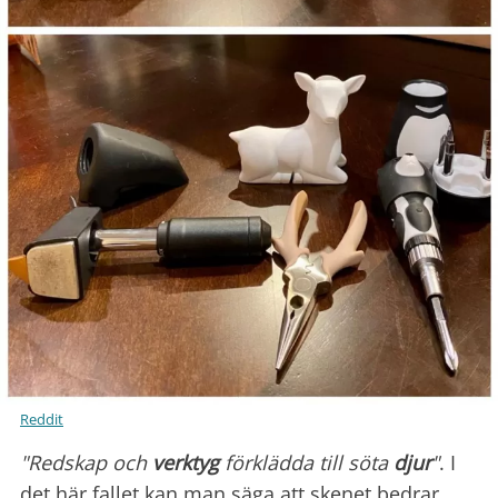
Reddit
"Redskap och
verktyg
förklädda till söta
djur
"
. I
det här fallet kan man säga att skenet bedrar.