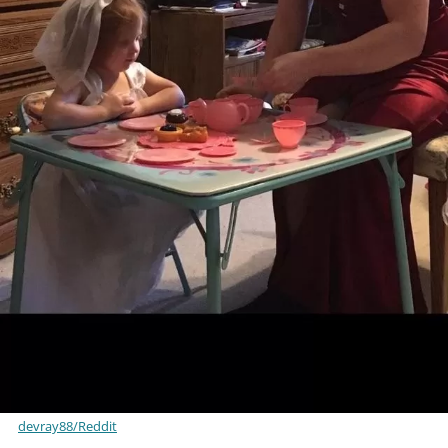
devray88/Reddit